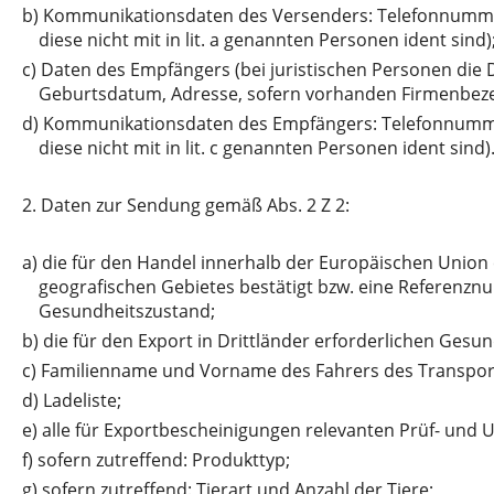
b)
Kommunikationsdaten des Versenders: Telefonnummer
diese nicht mit in lit. a genannten Personen ident sind)
c)
Daten des Empfängers (bei juristischen Personen die
Geburtsdatum, Adresse, sofern vorhanden Firmenbe
d)
Kommunikationsdaten des Empfängers: Telefonnummer
diese nicht mit in lit. c genannten Personen ident sind)
2.
Daten zur Sendung gemäß Abs. 2 Z 2:
a)
die für den Handel innerhalb der Europäischen Union
geografischen Gebietes bestätigt bzw. eine Referenz
Gesundheitszustand;
b)
die für den Export in Drittländer erforderlichen Ge
c)
Familienname und Vorname des Fahrers des Transpor
d)
Ladeliste;
e)
alle für Exportbescheinigungen relevanten Prüf- und
f)
sofern zutreffend: Produkttyp;
g)
sofern zutreffend: Tierart und Anzahl der Tiere;