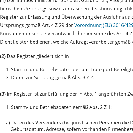
(1)
Der Bundesminister für Soziales, Gesundheit, Pflege u
tierischen Ursprungs sowie zur raschen Reaktionsmöglichke
Register zur Erfassung und Überwachung der Ausfuhr aus de
Ursprungs gemäß Art. 4 Z 29 der
Verordnung (EU) 2016/42
Konsumentenschutz Verantwortlicher im Sinne des Art. 4 Z 
Dienstleister bedienen, welche Auftragsverarbeiter gemäß A
(2)
Das Register gliedert sich in
1.
Stamm- und Betriebsdaten der am Transport Beteiligt
2.
Daten zur Sendung gemäß Abs. 3 Z 2.
(3)
Im Register ist zur Erfüllung der in Abs. 1 angeführten
1.
Stamm- und Betriebsdaten gemäß Abs. 2 Z 1:
a)
Daten des Versenders (bei juristischen Personen die 
Geburtsdatum, Adresse, sofern vorhanden Firmenbe