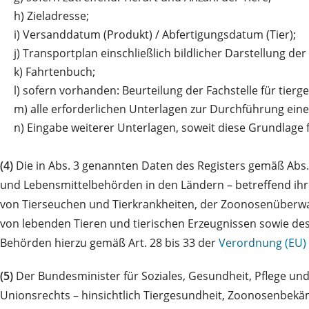
h)
Zieladresse;
i)
Versanddatum (Produkt) / Abfertigungsdatum (Tier);
j)
Transportplan einschließlich bildlicher Darstellung de
k)
Fahrtenbuch;
l)
sofern vorhanden: Beurteilung der Fachstelle für tierg
m)
alle erforderlichen Unterlagen zur Durchführung ein
n)
Eingabe weiterer Unterlagen, soweit diese Grundlage f
(4)
Die in Abs. 3 genannten Daten des Registers gemäß Abs.
und Lebensmittelbehörden in den Ländern – betreffend i
von Tierseuchen und Tierkrankheiten, der Zoonosenüberw
von lebenden Tieren und tierischen Erzeugnissen sowie des
Behörden hierzu gemäß Art. 28 bis 33 der
Verordnung (EU)
(5)
Der Bundesminister für Soziales, Gesundheit, Pflege 
Unionsrechts – hinsichtlich Tiergesundheit, Zoonosenbekäm