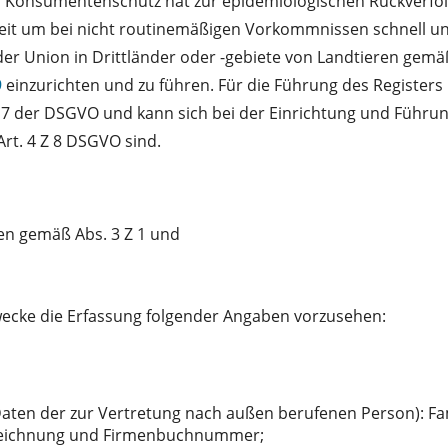
nd Konsumentenschutz hat zur epidemiologischen Rückverfo
it um bei nicht routinemäßigen Vorkommnissen schnell und 
r Union in Drittländer oder -gebiete von Landtieren gemäß 
9
einzurichten und zu führen. Für die Führung des Registers 
7 der DSGVO und kann sich bei der Einrichtung und Führung
rt. 4 Z 8 DSGVO sind.
en gemäß Abs. 3 Z 1 und
 Zwecke die Erfassung folgender Angaben vorzusehen:
Daten der zur Vertretung nach außen berufenen Person): F
zeichnung und Firmenbuchnummer;