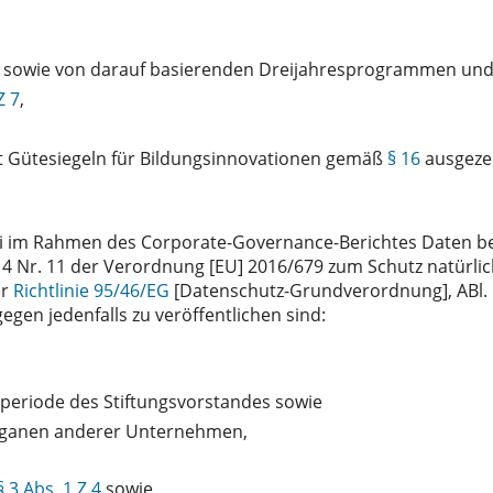
sowie von darauf basierenden Dreijahresprogrammen und
Z 7
,
t Gütesiegeln für Bildungsinnovationen gemäß
§ 16
ausgezei
i im Rahmen des Corporate-Governance-Berichtes Daten b
t. 4 Nr. 11 der Verordnung [EU] 2016/679 zum Schutz natür
er
Richtlinie 95/46/EG
[Datenschutz-Grundverordnung], ABl. N
egen jedenfalls zu veröffentlichen sind:
periode des Stiftungsvorstandes sowie
sorganen anderer Unternehmen,
§ 3 Abs. 1 Z 4
sowie