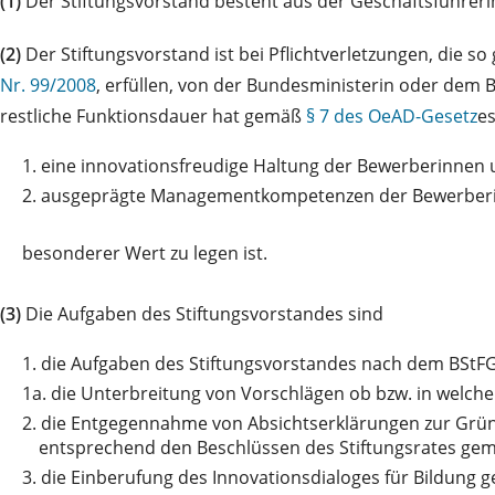
(1)
Der Stiftungsvorstand besteht aus der Geschäftsführer
(2)
Der Stiftungsvorstand ist bei Pflichtverletzungen, die 
Nr. 99/2008
, erfüllen, von der Bundesministerin oder dem 
restliche Funktionsdauer hat gemäß
§ 7 des OeAD-Gesetz
es
1.
eine innovationsfreudige Haltung der Bewerberinnen
2.
ausgeprägte Managementkompetenzen der Bewerberin
besonderer
Wert zu legen ist.
(3)
Die Aufgaben des Stiftungsvorstandes sind
1.
die Aufgaben des Stiftungsvorstandes nach dem BStFG
1a.
die Unterbreitung von Vorschlägen ob bzw. in welc
2.
die Entgegennahme von Absichtserklärungen zur Gr
entsprechend den Beschlüssen des Stiftungsrates g
3.
die Einberufung des Innovationsdialoges für Bildung