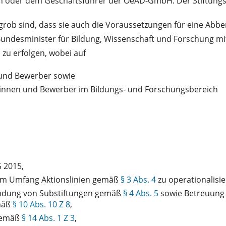
in oder dem Geschäftsführer der OeAD-GmbH. Der Stiftungsv
so grob sind, dass sie auch die Voraussetzungen für eine A
Bundesminister für Bildung, Wissenschaft und Forschung mi
 zu erfolgen, wobei auf
 und Bewerber sowie
nen und Bewerber im Bildungs- und Forschungsbereich
 2015,
hem Umfang Aktionslinien gemäß
§ 3 Abs. 4
zu operationalisie
ündung von Substiftungen gemäß
§ 4 Abs. 5
sowie Betreuung 
emäß
§ 10 Abs. 10 Z 8
,
 gemäß
§ 14 Abs. 1 Z 3
,