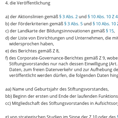
4.
die Veröffentlichung
a)
der Aktionslinien gemäß
§ 3 Abs. 2
und
§ 10 Abs. 10 Z 4
b)
der Förderkriterien gemäß
§ 3 Abs. 5
und
§ 10 Abs. 10 
c)
der Landkarte der Bildungsinnovationen gemäß
§ 15
,
d)
der Liste von Einrichtungen und Unternehmen, die mi
widersprochen haben,
e)
des Berichtes gemäß Z 8,
f)
des Corporate-Governance-Berichtes gemäß Z 9, wobe
Stiftungsvorstandes nur nach dessen Einwilligung (Ar
Daten, zum freien Datenverkehr und zur Aufhebung d
veröffentlicht werden dürfen, die folgenden Daten hing
aa)
Name und Geburtsjahr des Stiftungsvorstandes,
bb)
Beginn der ersten und Ende der laufenden Funktions
cc)
Mitgliedschaft des Stiftungsvorstandes in Aufsicht
g)
von strategischen Studien im Sinne der Z 10 oder des