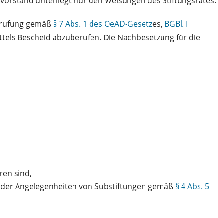
orstand unterliegt nur den Weisungen des Stiftungsrates.
bberufung gemäß
§ 7 Abs. 1 des OeAD-Gesetz
es,
BGBl. I
ttels Bescheid abzuberufen. Die Nachbesetzung für die
ren sind,
der Angelegenheiten von Substiftungen gemäß
§ 4 Abs. 5