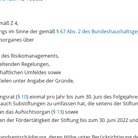
mäß Z 4,
lings im Sinne der gemäß
§ 67 Abs. 2 des Bundeshaushaltsge
htsorganes über
nd des Risikomanagements,
geltenden Regelungen,
chaftlichen Umfeldes sowie
Zielen unter Angabe der Gründe,
ngsrat (
§ 10
) einmal pro Jahr bis zum 30. Juni des Folgejah
auch Substiftungen zu umfassen hat, die seitens der Stift
an das Aufsichtsorgan (
§ 13
) sowie
en der Fördertätigkeit der Stiftung bis zum 30. Juni 2022 und
ndsentschädigung, deren Höhe unter Berücksichtigung des