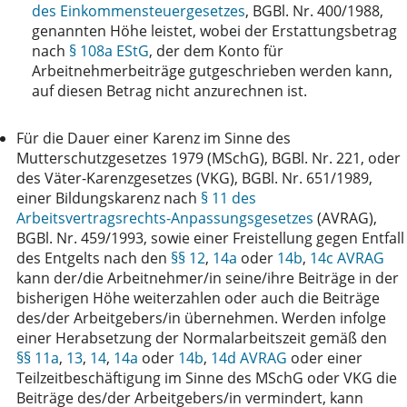
des Einkommensteuergesetzes
, BGBl. Nr. 400/1988,
genannten Höhe leistet, wobei der Erstattungsbetrag
nach
§ 108a EStG
, der dem Konto für
Arbeitnehmerbeiträge gutgeschrieben werden kann,
auf diesen Betrag nicht anzurechnen ist.
Für die Dauer einer Karenz im Sinne des
Mutterschutzgesetzes 1979 (MSchG), BGBl. Nr. 221, oder
des Väter-Karenzgesetzes (VKG), BGBl. Nr. 651/1989,
einer Bildungskarenz nach
§ 11 des
Arbeitsvertragsrechts-Anpassungsgesetzes
(AVRAG),
BGBl. Nr. 459/1993, sowie einer Freistellung gegen Entfall
des Entgelts nach den
§§ 12
,
14a
oder
14b
,
14c AVRAG
kann der/die Arbeitnehmer/in seine/ihre Beiträge in der
bisherigen Höhe weiterzahlen oder auch die Beiträge
des/der Arbeitgebers/in übernehmen. Werden infolge
einer Herabsetzung der Normalarbeitszeit gemäß den
§§ 11a
,
13
,
14
,
14a
oder
14b
,
14d AVRAG
oder einer
Teilzeitbeschäftigung im Sinne des MSchG oder VKG die
Beiträge des/der Arbeitgebers/in vermindert, kann