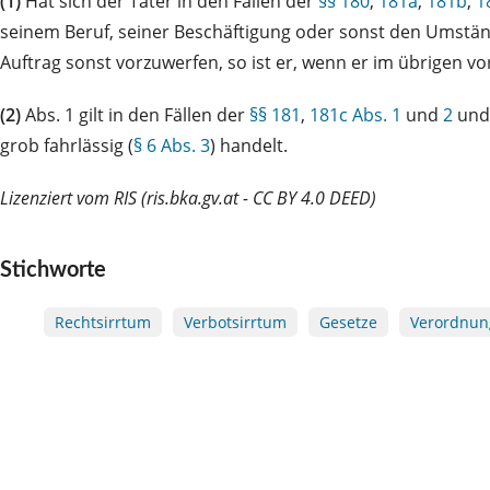
(1)
Hat sich der Täter in den Fällen der
§§ 180
,
181a
,
181b
,
1
seinem Beruf, seiner Beschäftigung oder sonst den Umständ
Auftrag sonst vorzuwerfen, so ist er, wenn er im übrigen v
(2)
Abs. 1 gilt in den Fällen der
§§ 181
,
181c Abs. 1
und
2
un
grob fahrlässig (
§ 6 Abs. 3
) handelt.
Lizenziert vom RIS (ris.bka.gv.at - CC BY 4.0 DEED)
Stichworte
Rechtsirrtum
Verbotsirrtum
Gesetze
Verordnun