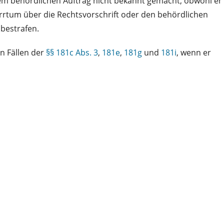
nem behördlichen Auftrag nicht bekannt gemacht, obwohl er
Irrtum über die Rechtsvorschrift oder den behördlichen
 bestrafen.
n Fällen der
§§ 181c Abs. 3
,
181e
,
181g
und
181i
, wenn er