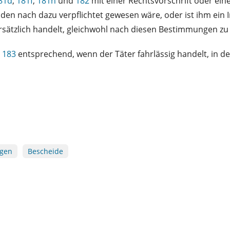
81d
,
181f
,
181h
und
182
mit einer Rechtsvorschrift oder ei
en nach dazu verpflichtet gewesen wäre, oder ist ihm ein 
orsätzlich handelt, gleichwohl nach diesen Bestimmungen zu
d
183
entsprechend, wenn der Täter fahrlässig handelt, in de
gen
Bescheide