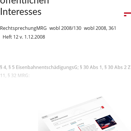
öffentlichen
Interesses
Rechtsprechung
MRG
wobl 2008/130
wobl 2008, 361
Heft 12 v. 1.12.2008
§ 4, § 5 EisenbahnentschädigungsG;
§ 30 Abs 1, § 30 Abs 2 Z
11, § 32 MRG: