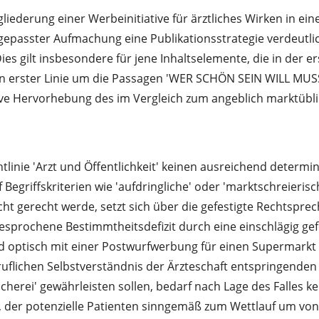
gliederung einer Werbeinitiative für ärztliches Wirken in e
passter Aufmachung eine Publikationsstrategie verdeutlich
s gilt insbesondere für jene Inhaltselemente, die in der ers
 in erster Linie um die Passagen 'WER SCHÖN SEIN WILL
e Hervorhebung des im Vergleich zum angeblich marktüblic
tlinie 'Arzt und Öffentlichkeit' keinen ausreichend determ
egriffskriterien wie 'aufdringliche' oder 'marktschreieris
t gerecht werde, setzt sich über die gefestigte Rechtsprec
esprochene Bestimmtheitsdefizit durch eine einschlägig ge
 und optisch mit einer Postwurfwerbung für einen Supermarkt
flichen Selbstverständnis der Ärzteschaft entspringenden A
cherei' gewährleisten sollen, bedarf nach Lage des Falles 
der potenzielle Patienten sinngemäß zum Wettlauf um von i