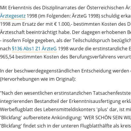
Mit Erkenntnis des Disziplinarrates der Österreichischen
Ärztegesetz
1998 (im Folgenden: ÄrzteG 1998) schuldig er
1998 zum Ersatz der mit € 1.000,- bestimmten Kosten des Di
Ärzteschaft beeinträchtigt habe. Der dagegen erhobenen
- insofern Folge gegeben, als der Teilschuldspruch bezügl
nach
§136 Abs1 Z1 ÄrzteG
1998 wurde die erstinstanzliche 
965,54 bestimmten Kosten des Berufungsverfahrens verurte
In der beschwerdegegenständlichen Entscheidung werden der
(Hervorhebungen wie im Original):
"Nach den wesentlichen erstinstanzlichen Tatsachenfeststel
integrierenden Bestandteil der Erkenntnisausfertigung erkl
Werbeflugblatt des Lebensmitteldiskonters 'plus' dar, ist m
'Blickfang' aufbereitete Ankündigung: 'WER SCHÖN SEIN
'Blickfang' findet sich in der unteren Flugblatthälfte als k