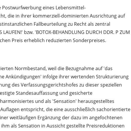
ine Postwurfwerbung eines Lebensmittel-
t, die in ihrer kommerziell-dominierten Ausrichtung auf
tinstanzlichen Fallbeurteilung zu Recht als zentral
 MUSS LAUFEN!' bzw. 'BOTOX-BEHANDLUNG DURCH DDR. P ZUM
hen Preis erheblich reduzierten Sonderpreises.
inierten Normbestand, weil die Bezugnahme auf 'das
che Ankündigungen' infolge ihrer wertenden Strukturierung
hung des Verfassungsgerichtshofes zu dieser speziellen
festigte Standesauffassung und gesicherte
 harmonisiertes und als 'Sensation' herausgestelltes
uflagen entspricht, die eine ausschließlich sachorientierte
keiner weitläufigen Ergänzung der dazu im angefochtenen
hm als Sensation in Aussicht gestellte Preisreduktionen