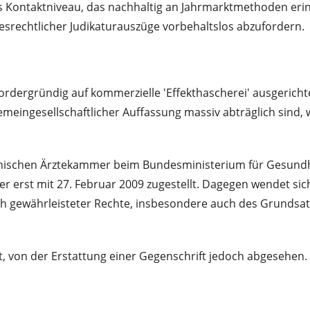
iches Kontaktniveau, das nachhaltig an Jahrmarktmethoden eri
srechtlicher Judikaturauszüge vorbehaltslos abzufordern.
p-vordergründig auf kommerzielle 'Effekthascherei' ausgeric
gemeingesellschaftlicher Auffassung massiv abträglich sind,
eichischen Ärztekammer beim Bundesministerium für Gesund
 erst mit 27. Februar 2009 zugestellt. Dagegen wendet sich
h gewährleisteter Rechte, insbesondere auch des Grundsatze
t, von der Erstattung einer Gegenschrift jedoch abgesehen.