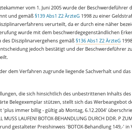
 Ärztekammer vom 1. Juni 2005 wurde der Beschwerdeführer 
kannt und gemäß
§139 Abs1 Z2 ÄrzteG
1998 zu einer Geldstra
sziplinarverfahrens verurteilt, da er durch eine näher bez
 Berufung wurde mit dem beschwerdegegenständlichen Erke
ich des Disziplinarvergehens gemäß
§136 Abs1 Z2 ÄrzteG
1998
Entscheidung jedoch bestätigt und der Beschwerdeführer zu e
ilt.
 dem Verfahren zugrunde liegende Sachverhalt und das erst
lungen, die sich hinsichtlich des unbestrittenen Inhalts d
ärte Belegexemplar stützen, stellt sich das Werbeangebot de
it 'plus immer billig - gültig ab Montag, 6.12.2004' übersc
 WILL MUSS LAUFEN! BOTOX-BEHANDLUNG DURCH DDR. P ZUM S
reisrund gestalteter Preishinweis 'BOTOX-Behandlung 149,-' i