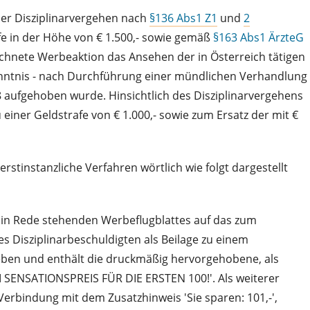
der Disziplinarvergehen nach
§136 Abs1 Z1
und
2
fe in der Höhe von € 1.500,- sowie gemäß
§163 Abs1 ÄrzteG
eichnete Werbeaktion das Ansehen der in Österreich tätigen
nntnis - nach Durchführung einer mündlichen Verhandlung
 aufgehoben wurde. Hinsichtlich des Disziplinarvergehens
iner Geldstrafe von € 1.000,- sowie zum Ersatz der mit €
instanzliche Verfahren wörtlich wie folgt dargestellt
es in Rede stehenden Werbeflugblattes auf das zum
s Disziplinarbeschuldigten als Beilage zu einem
hrieben und enthält die druckmäßig hervorgehobene, als
ENSATIONSPREIS FÜR DIE ERSTEN 100!'. Als weiterer
n Verbindung mit dem Zusatzhinweis 'Sie sparen: 101,-',