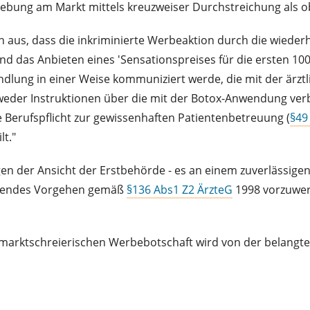
hebung am Markt mittels kreuzweiser Durchstreichung als ob
on aus, dass die inkriminierte Werbeaktion durch die wieder
d das Anbieten eines 'Sensationspreises für die ersten 100
ndlung in einer Weise kommuniziert werde, die mit der ärz
dweder Instruktionen über die mit der Botox-Anwendung ve
e Berufspflicht zur gewissenhaften Patientenbetreuung (
§49
lt."
gen der Ansicht der Erstbehörde - es an einem zuverlässige
itendes Vorgehen gemäß
§136 Abs1 Z2 ÄrzteG
1998 vorzuwer
marktschreierischen Werbebotschaft wird von der belangten 