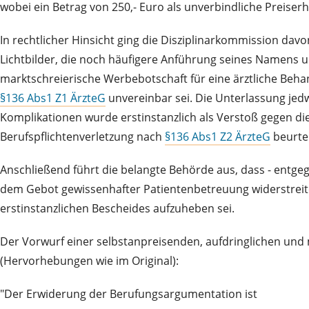
wobei ein Betrag von 250,- Euro als unverbindliche Preiser
In rechtlicher Hinsicht ging die Disziplinarkommission dav
Lichtbilder, die noch häufigere Anführung seines Namens un
marktschreierische Werbebotschaft für eine ärztliche Beha
§136 Abs1 Z1 ÄrzteG
unvereinbar sei. Die Unterlassung je
Komplikationen wurde erstinstanzlich als Verstoß gegen di
Berufspflichtenverletzung nach
§136 Abs1 Z2 ÄrzteG
beurtei
Anschließend führt die belangte Behörde aus, dass - entge
dem Gebot gewissenhafter Patientenbetreuung widerstre
erstinstanzlichen Bescheides aufzuheben sei.
Der Vorwurf einer selbstanpreisenden, aufdringlichen und 
(Hervorhebungen wie im Original):
"Der Erwiderung der Berufungsargumentation ist