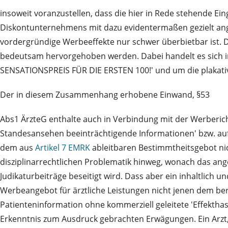
insoweit voranzustellen, dass die hier in Rede stehende Ein
Diskontunternehmens mit dazu evidentermaßen gezielt ange
vordergründige Werbeeffekte nur schwer überbietbar ist. Die
bedeutsam hervorgehoben werden. Dabei handelt es sich
SENSATIONSPREIS FÜR DIE ERSTEN 100!' und um die plakativ
Der in diesem Zusammenhang erhobene Einwand, §53
Abs1 ÄrzteG enthalte auch in Verbindung mit der Werberich
Standesansehen beeinträchtigende Informationen' bzw. auf B
dem aus
Artikel 7 EMRK
ableitbaren Bestimmtheitsgebot nich
disziplinarrechtlichen Problematik hinweg, wonach das ang
Judikaturbeiträge beseitigt wird. Dass aber ein inhaltlich
Werbeangebot für ärztliche Leistungen nicht jenen dem beru
Patienteninformation ohne kommerziell geleitete 'Effekthas
Erkenntnis zum Ausdruck gebrachten Erwägungen. Ein Arzt, 