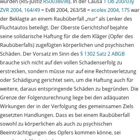
wurden (RIS-Justiz
RS0038698
). In der Causa
1 Ob 200/03y
ZVR 2004, 164/49
= EvBl 2004, 263/58 =
ecolex 2004, 175
war
der Beklagte an einem Raubüberfall „nur" als Lenker des
Fluchtautos beteiligt. Der Oberste Gerichtshof bejahte
seine solidarische Haftung für die dem Kläger (Opfer des
Raubüberfalls) zugefügten körperlichen und psychischen
Schäden. Der Vorsatz im Sinn des
§ 1302 Satz 2 ABGB
brauche sich nicht auf den vollen Schadenserfolg zu
erstrecken, sondern müsse nur auf eine Rechtsverletzung
oder Schädigung gerichtet sein, um die Haftung auch für
weitere, daraus entspringende Schäden zu begründen. Die
Grenze der Folgenzurechnung liege bei den adäquaten
Wirkungen der in der Verfolgung des gemeinsamen Ziels
gesetzten Handlungen. Dass es bei einem Raubüberfall
sowohl zu körperlichen als auch zu psychischen
Beeinträchtigungen des Opfers kommen könne, sei