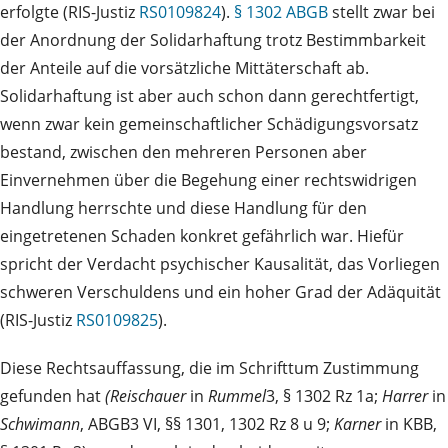
erfolgte (RIS-Justiz
RS0109824
).
§ 1302 ABGB
stellt zwar bei
der Anordnung der Solidarhaftung trotz Bestimmbarkeit
der Anteile auf die vorsätzliche Mittäterschaft ab.
Solidarhaftung ist aber auch schon dann gerechtfertigt,
wenn zwar kein gemeinschaftlicher Schädigungsvorsatz
bestand, zwischen den mehreren Personen aber
Einvernehmen über die Begehung einer rechtswidrigen
Handlung herrschte und diese Handlung für den
eingetretenen Schaden konkret gefährlich war. Hiefür
spricht der Verdacht psychischer Kausalität, das Vorliegen
schweren Verschuldens und ein hoher Grad der Adäquität
(RIS-Justiz
RS0109825
).
Diese Rechtsauffassung, die im Schrifttum Zustimmung
gefunden hat
(Reischauer
in
Rummel
3, § 1302 Rz 1a;
Harrer
in
Schwimann
, ABGB3 VI, §§ 1301, 1302 Rz 8 u 9;
Karner
in KBB,