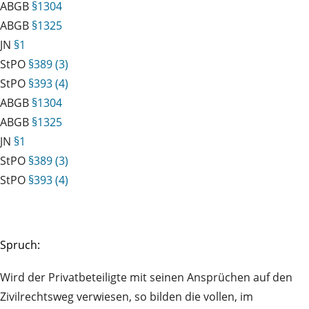
ABGB
§1304
ABGB
§1325
JN
§1
StPO
§389 (3)
StPO
§393 (4)
ABGB
§1304
ABGB
§1325
JN
§1
StPO
§389 (3)
StPO
§393 (4)
Spruch:
Wird der Privatbeteiligte mit seinen Ansprüchen auf den
Zivilrechtsweg verwiesen, so bilden die vollen, im