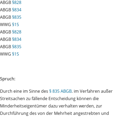
ABGB
§828
ABGB
§834
ABGB
§835
WWG
§15
ABGB
§828
ABGB
§834
ABGB
§835
WWG
§15
Spruch:
Durch eine im Sinne des
§ 835 ABGB
. im Verfahren außer
Streitsachen zu fällende Entscheidung können die
Minderheitseigentümer dazu verhalten werden, zur
Durchführung des von der Mehrheit angestrebten und