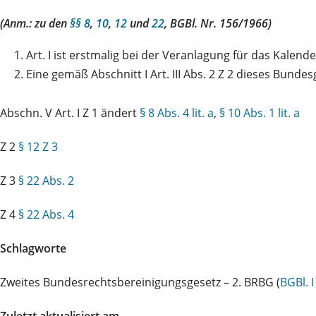
(Anm.: zu den
§§ 8
,
10
,
12
und
22
, BGBl. Nr. 156/1966)
1.
Art. I ist erstmalig bei der Veranlagung für das Kalen
2.
Eine gemäß Abschnitt I Art. III Abs. 2 Z 2 dieses Bund
Abschn. V Art. I Z 1 ändert
§ 8 Abs. 4 lit. a
,
§ 10 Abs. 1 lit. a
Z 2
§ 12 Z 3
Z 3
§ 22 Abs. 2
Z 4
§ 22 Abs. 4
Schlagworte
Zweites Bundesrechtsbereinigungsgesetz – 2. BRBG (
BGBl. 
Zuletzt aktualisiert am