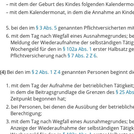
–
mit dem der Geburt des Kindes folgenden Kalendermo
–
mit dem Kalendermonat, in dem die Annahme an Kindes 
5.
bei den im
§ 3 Abs. 5
genannten Pflichtversicherten mi
6.
mit dem Tag nach Wegfall eines Ausnahmegrundes; b
Meldung der Wiederaufnahme der selbständigen Tätigk
Wochengeld für den in
§ 102a Abs. 1
erster Halbsatz g
Pflichtversicherung nach
§ 7 Abs. 2 Z 6
.
(4)
Bei den im
§ 2 Abs. 1 Z 4
genannten Personen beginnt die
1.
mit dem Tag der Aufnahme der betrieblichen Tätigkeit;
in dem die Beitragsgrundlage die Grenzen des
§ 25 Abs
Zeitpunkt begonnen hat;
2.
bei Personen, bei denen die Ausübung der betrieblich
Berechtigung;
3.
mit dem Tag nach Wegfall eines Ausnahmegrundes; b
Anzeige der Wiederaufnahme der selbständigen Tätigk