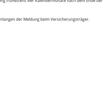
erung frühestens vier Kalendermonate nach dem Ende der
inlangen der Meldung beim Versicherungsträger.