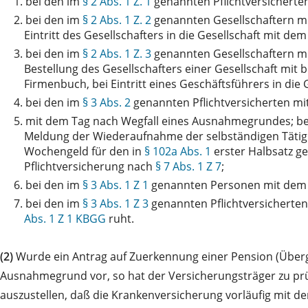
1.
bei den im
§ 2 Abs. 1 Z. 1
genannten Pflichtversicherte
2.
bei den im
§ 2 Abs. 1 Z. 2
genannten Gesellschaftern mi
Eintritt des Gesellschafters in die Gesellschaft mit d
3.
bei den im
§ 2 Abs. 1 Z. 3
genannten Gesellschaftern mi
Bestellung des Gesellschafters einer Gesellschaft mit
Firmenbuch, bei Eintritt eines Geschäftsführers in die 
4.
bei den im
§ 3 Abs. 2
genannten Pflichtversicherten mi
5.
mit dem Tag nach Wegfall eines Ausnahmegrundes; b
Meldung der Wiederaufnahme der selbständigen Tätigk
Wochengeld für den in
§ 102a Abs. 1
erster Halbsatz g
Pflichtversicherung nach
§ 7 Abs. 1 Z 7
;
6.
bei den im
§ 3 Abs. 1 Z 1
genannten Personen mit dem T
7.
bei den im
§ 3 Abs. 1 Z 3
genannten Pflichtversicherten
Abs. 1 Z 1 KBGG
ruht.
(2)
Wurde ein Antrag auf Zuerkennung einer Pension (Überg
Ausnahmegrund vor, so hat der Versicherungsträger zu prüfe
auszustellen, daß die Krankenversicherung vorläufig mit de