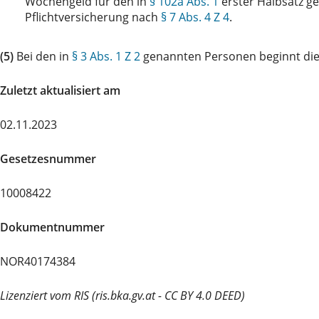
Wochengeld für den in
§ 102a Abs. 1
erster Halbsatz g
Pflichtversicherung nach
§ 7 Abs. 4 Z 4
.
(5)
Bei den in
§ 3 Abs. 1 Z 2
genannten Personen beginnt die 
Zuletzt aktualisiert am
02.11.2023
Gesetzesnummer
10008422
Dokumentnummer
NOR40174384
Lizenziert vom RIS (ris.bka.gv.at - CC BY 4.0 DEED)