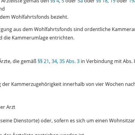
e Ärzteliste gemäß den
§§ 4
,
5
oder
5a
oder
§§ 18
,
19
oder
19
nd
s dem Wohlfahrtsfonds bezieht.
rsorgung aus dem Wohlfahrtsfonds sind ordentliche Kammera
und die Kammerumlage entrichten.
Ärzte, die gemäß
§§ 21
,
34
,
35 Abs. 3
in Verbindung mit Abs. 
g der Kammerzugehörigkeit innerhalb von vier Wochen nach E
er Arzt
 (seine Dienstorte) oder, sofern es sich um einen Wohnsitzar