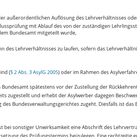
der außerordentlichen Auflösung des Lehrverhältnisses ode
lussprüfung mit Ablauf des von der zuständigen Lehrlingss
 dem Bundesamt mitgeteilt wurde,
nn des Lehrverhältnisses zu laufen, sofern das Lehrverhältn
ind (
§ 2 Abs. 3 AsylG 2005
) oder im Rahmen des Asylverfahre
em Bundesamt spätestens vor der Zustellung der Rückkehrent
its zugestellt und erhebt der Asylwerber dagegen Beschwerde
des Bundesverwaltungsgerichtes zugeht. Diesfalls ist das B
st bei sonstiger Unwirksamkeit eine Abschrift des Lehrvertra
tsetzung des Prüfungstermins beizulegen. Eine rechtzeitig e