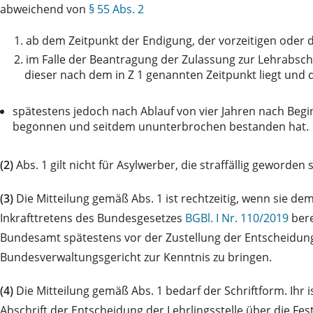
abweichend von
§ 55 Abs. 2
1.
ab dem Zeitpunkt der Endigung, der vorzeitigen oder 
2.
im Falle der Beantragung der Zulassung zur Lehrabsch
dieser nach dem in Z 1 genannten Zeitpunkt liegt und
spätestens jedoch nach Ablauf von vier Jahren nach Begi
begonnen und seitdem ununterbrochen bestanden hat.
(2)
Abs. 1 gilt nicht für Asylwerber, die straffällig geworden s
(3)
Die Mitteilung gemäß Abs. 1 ist rechtzeitig, wenn sie d
Inkrafttretens des Bundesgesetzes
BGBl. I Nr. 110/2019
bere
Bundesamt spätestens vor der Zustellung der Entscheidung 
Bundesverwaltungsgericht zur Kenntnis zu bringen.
(4)
Die Mitteilung gemäß Abs. 1 bedarf der Schriftform. Ihr i
Abschrift der Entscheidung der Lehrlingsstelle über die Fes