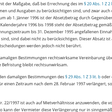
) mit der Maßgabe, daß bei Errechnung des im
§ 20 Abs. 1 Z 2 li
men und Ausgaben zu berücksichtigen sind, und zwar auch 
m ab 1. Jänner 1996 ist der Absetzbetrag durch Gegenüber
e Kalenderjahre 1996 bis 1998 steht der Absetzbetrag gemä
echnungszeitraum bis 31. Dezember 1995 angefallenen Ein
ind, sind dabei nicht zu berücksichtigen. Dieser Absatz ist
tscheidungen werden jedoch nicht berührt.
amaligen Bestimmungen rechtswirksame Vereinbarung über d
Befristung bleibt rechtsunwirksam.
h den damaligen Bestimmungen des
§ 29 Abs. 1 Z 3 lit. b
oder 
für einen Zeitraum nach dem 28. Februar 1997 verlängert, so
Nr. 22/1997 ist auch auf Mietverhältnisse anzuwenden, die 
, so kann der Vermieter diese Verlängerung nur in sinnge