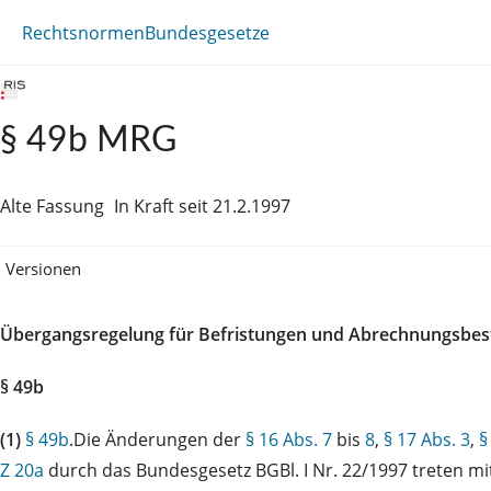
Rechtsnormen
Bundesgesetze
§ 49b MRG
Alte Fassung
In Kraft seit 21.2.1997
Versionen
Übergangsregelung für Befristungen und Abrechnungsb
§ 49b
(1)
§ 49b
.Die Änderungen der
§ 16 Abs. 7
bis
8
,
§ 17 Abs. 3
,
§
Z 20a
durch das Bundesgesetz BGBl. I Nr. 22/1997 treten mit 