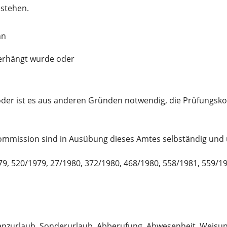
estehen.
nn
 verhängt wurde oder
der ist es aus anderen Gründen notwendig, die Prüfungskom
ommission sind in Ausübung dieses Amtes selbständig und
79, 520/1979, 27/1980, 372/1980, 468/1980, 558/1981, 559/1
enzurlaub, Sonderurlaub, Abberufung, Abwesenheit, Weisu