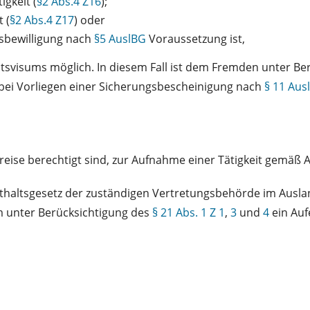
gkeit (
§2 Abs.4 Z16
);
 (
§2 Abs.4 Z17
) oder
gsbewilligung nach
§5 AuslBG
Voraussetzung ist,
ltsvisums möglich. In diesem Fall ist dem Fremden unter B
bei Vorliegen einer Sicherungsbescheinigung nach
§ 11 Aus
nreise berechtigt sind, zur Aufnahme einer Tätigkeit gemäß 
thaltsgesetz der zuständigen Vertretungsbehörde im Auslan
ihm unter Berücksichtigung des
§ 21 Abs. 1 Z 1
,
3
und
4
ein Auf