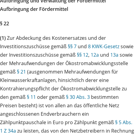
Aufbringung und Verwaltung der Fördermittel
Aufbringung der Fördermittel
§ 22
(1)
Zur Abdeckung des Kostenersatzes und der
Investitionszuschüsse gemäß
§§ 7
und
8 KWK-Gesetz
sowie
der Investitionszuschüsse gemäß
§§ 12
,
12a
und
13a
sowie
der Mehraufwendungen der Ökostromabwicklungsstelle
gemäß
§ 21
(ausgenommen Mehraufwendungen für
Kleinwasserkraftanlagen, hinsichtlich derer eine
Kontrahierungspflicht der Ökostromabwicklungstelle zu
den gemäß
§ 11
oder gemäß
§ 30 Abs. 3
bestimmten
Preisen besteht) ist von allen an das öffentliche Netz
angeschlossenen Endverbrauchern ein
Zählpunktpauschale in Euro pro Zählpunkt gemäß
§ 5 Abs.
1 Z 34a
zu leisten, das von den Netzbetreibern in Rechnung