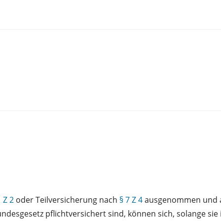
1 Z 2
oder Teilversicherung nach
§ 7 Z 4
ausgenommen und auc
sgesetz pflichtversichert sind, können sich, solange sie 