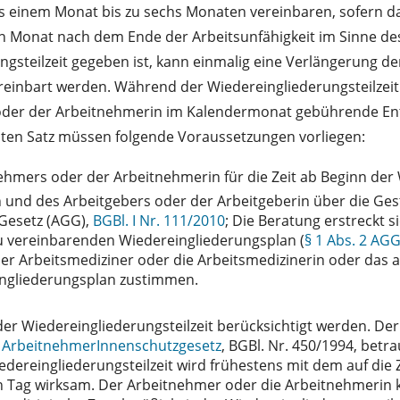
ens einem Monat bis zu sechs Monaten vereinbaren, sofern 
en Monat nach dem Ende der Arbeitsunfähigkeit im Sinne des
steilzeit gegeben ist, kann einmalig eine Verlängerung der
reinbart werden. Während der Wiedereingliederungsteilzeit 
 oder der Arbeitnehmerin im Kalendermonat gebührende E
sten Satz müssen folgende Voraussetzungen vorliegen:
nehmers oder der Arbeitnehmerin für die Zeit ab Beginn der 
und des Arbeitgebers oder der Arbeitgeberin über die Ges
Gesetz (AGG),
BGBl. I Nr. 111/2010
; Die Beratung erstreckt 
u vereinbarenden Wiedereingliederungsplan (
§ 1 Abs. 2 AG
er Arbeitsmediziner oder die Arbeitsmedizinerin oder das 
ngliederungsplan zustimmen.
r Wiedereingliederungsteilzeit berücksichtigt werden. Der 
1 ArbeitnehmerInnenschutzgesetz
, BGBl. Nr. 450/1994, betr
ereingliederungsteilzeit wird frühestens mit dem auf die Z
 Tag wirksam. Der Arbeitnehmer oder die Arbeitnehmerin k