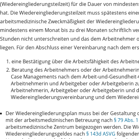
(Wiedereingliederungsteilzeit) für die Dauer von mindest
hat. Die Wiedereingliederungsteilzeit muss spätestens ein
arbeitsmedizinische Zweckmäßigkeit der Wiedereingliederung
mindestens einem Monat bis zu drei Monaten schriftlich ve
Stunden nicht unterschreiten und das dem Arbeitnehmer
liegen. Für den Abschluss einer Vereinbarung nach dem er
1.
eine Bestätigung über die Arbeitsfähigkeit des Arbeit
2.
Beratung des Arbeitnehmers oder der Arbeitnehmerin 
Case Managements nach dem Arbeit-und-Gesundheit-
Arbeitnehmerin und Arbeitgeber oder Arbeitgeberin z
Arbeitnehmerin, Arbeitgeber oder Arbeitgeberin und d
Wiedereingliederungsvereinbarung und dem Wiederei
Der Wiedereingliederungsplan muss bei der Gestaltung de
mit der arbeitsmedizinischen Betreuung nach
§ 79 Abs. 
arbeitsmedizinische Zentrum beigezogen werden. Die Wied
Wiedereingliederungsgeldes nach
§ 143d ASVG
folgenden