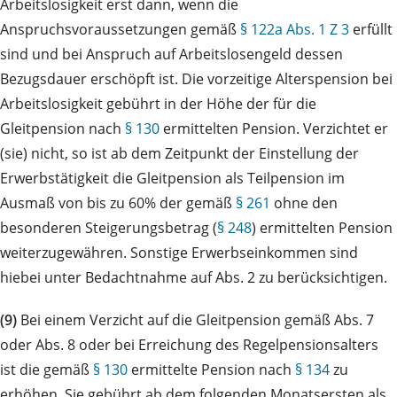
Arbeitslosigkeit erst dann, wenn die
Anspruchsvoraussetzungen gemäß
§ 122a Abs. 1 Z 3
erfüllt
sind und bei Anspruch auf Arbeitslosengeld dessen
Bezugsdauer erschöpft ist. Die vorzeitige Alterspension bei
Arbeitslosigkeit gebührt in der Höhe der für die
Gleitpension nach
§ 130
ermittelten Pension. Verzichtet er
(sie) nicht, so ist ab dem Zeitpunkt der Einstellung der
Erwerbstätigkeit die Gleitpension als Teilpension im
Ausmaß von bis zu 60% der gemäß
§ 261
ohne den
besonderen Steigerungsbetrag (
§ 248
) ermittelten Pension
weiterzugewähren. Sonstige Erwerbseinkommen sind
hiebei unter Bedachtnahme auf Abs. 2 zu berücksichtigen.
(9)
Bei einem Verzicht auf die Gleitpension gemäß Abs. 7
oder Abs. 8 oder bei Erreichung des Regelpensionsalters
ist die gemäß
§ 130
ermittelte Pension nach
§ 134
zu
erhöhen. Sie gebührt ab dem folgenden Monatsersten als