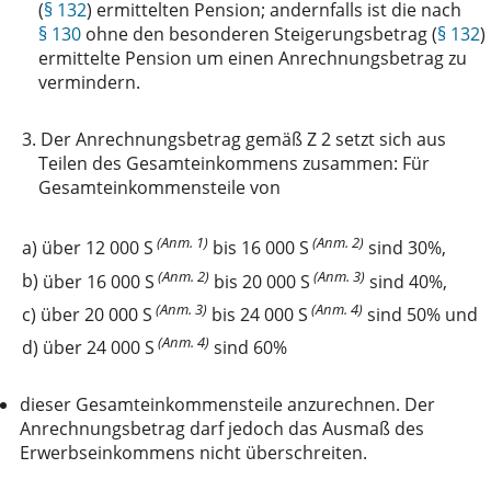
(
§ 132
) ermittelten Pension; andernfalls ist die nach
§ 130
ohne den besonderen Steigerungsbetrag (
§ 132
)
ermittelte Pension um einen Anrechnungsbetrag zu
vermindern.
3.
Der Anrechnungsbetrag gemäß Z 2 setzt sich aus
Teilen des Gesamteinkommens zusammen: Für
Gesamteinkommensteile von
(Anm. 1)
(Anm. 2)
a)
über 12 000 S
bis 16 000 S
sind 30%,
(Anm. 2)
(Anm. 3)
b)
über 16 000 S
bis 20 000 S
sind 40%,
(Anm. 3)
(Anm. 4)
c)
über 20 000 S
bis 24 000 S
sind 50% und
(Anm. 4)
d)
über 24 000 S
sind 60%
dieser Gesamteinkommensteile anzurechnen. Der
Anrechnungsbetrag darf jedoch das Ausmaß des
Erwerbseinkommens nicht überschreiten.