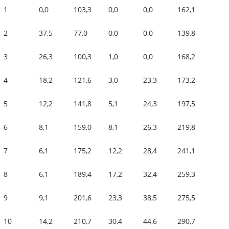
1
0,0
103,3
0,0
0,0
162,1
2
37,5
77,0
0,0
0,0
139,8
3
26,3
100,3
1,0
0,0
168,2
4
18,2
121,6
3,0
23,3
173,2
5
12,2
141,8
5,1
24,3
197,5
6
8,1
159,0
8,1
26,3
219,8
7
6,1
175,2
12,2
28,4
241,1
8
6,1
189,4
17,2
32,4
259,3
9
9,1
201,6
23,3
38,5
275,5
10
14,2
210,7
30,4
44,6
290,7