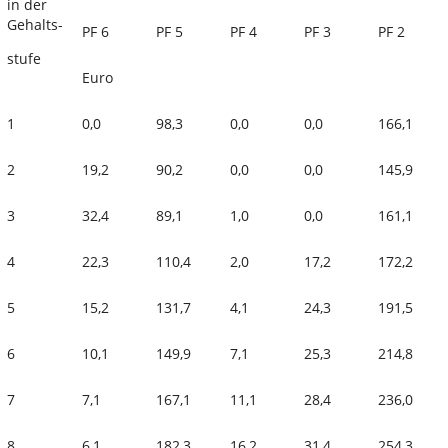
in der
Gehalts-
PF 6
PF 5
PF 4
PF 3
PF 2
stufe
Euro
1
0,0
98,3
0,0
0,0
166,1
2
19,2
90,2
0,0
0,0
145,9
3
32,4
89,1
1,0
0,0
161,1
4
22,3
110,4
2,0
17,2
172,2
5
15,2
131,7
4,1
24,3
191,5
6
10,1
149,9
7,1
25,3
214,8
7
7,1
167,1
11,1
28,4
236,0
8
6,1
182,3
16,2
31,4
254,3