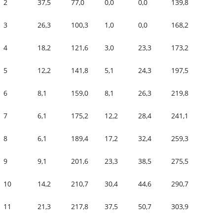
2
37,5
77,0
0,0
0,0
139,8
3
26,3
100,3
1,0
0,0
168,2
4
18,2
121,6
3,0
23,3
173,2
5
12,2
141,8
5,1
24,3
197,5
6
8,1
159,0
8,1
26,3
219,8
7
6,1
175,2
12,2
28,4
241,1
8
6,1
189,4
17,2
32,4
259,3
9
9,1
201,6
23,3
38,5
275,5
10
14,2
210,7
30,4
44,6
290,7
11
21,3
217,8
37,5
50,7
303,9