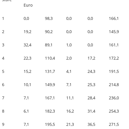
Euro
1
0,0
98,3
0,0
0,0
166,1
2
19,2
90,2
0,0
0,0
145,9
3
32,4
89,1
1,0
0,0
161,1
4
22,3
110,4
2,0
17,2
172,2
5
15,2
131,7
4,1
24,3
191,5
6
10,1
149,9
7,1
25,3
214,8
7
7,1
167,1
11,1
28,4
236,0
8
6,1
182,3
16,2
31,4
254,3
9
7,1
195,5
21,3
36,5
271,5