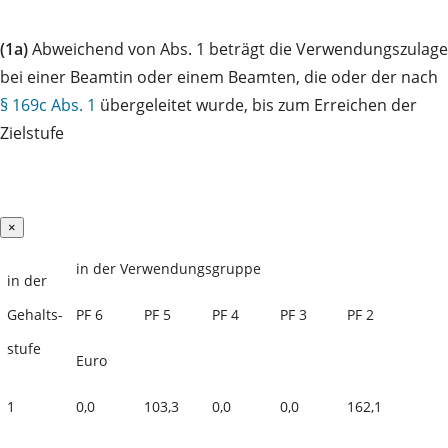
(1a)
Abweichend von Abs. 1 beträgt die Verwendungszulage
bei einer Beamtin oder einem Beamten, die oder der nach
§ 169c Abs. 1
übergeleitet wurde, bis zum Erreichen der
Zielstufe
×
in der Verwendungsgruppe
in der
Gehalts-
PF 6
PF 5
PF 4
PF 3
PF 2
stufe
Euro
1
0,0
103,3
0,0
0,0
162,1