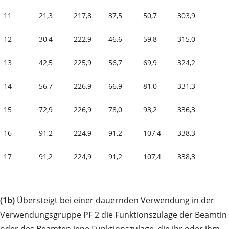
11
21,3
217,8
37,5
50,7
303,9
12
30,4
222,9
46,6
59,8
315,0
13
42,5
225,9
56,7
69,9
324,2
14
56,7
226,9
66,9
81,0
331,3
15
72,9
226,9
78,0
93,2
336,3
16
91,2
224,9
91,2
107,4
338,3
17
91,2
224,9
91,2
107,4
338,3
(1b)
Übersteigt bei einer dauernden Verwendung in der
Verwendungsgruppe PF 2 die Funktionszulage der Beamtin
oder des Beamten jene Funktionszulage, die ihr oder ihm