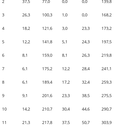
2
37,5
77,0
0,0
0,0
139,8
3
26,3
100,3
1,0
0,0
168,2
4
18,2
121,6
3,0
23,3
173,2
5
12,2
141,8
5,1
24,3
197,5
6
8,1
159,0
8,1
26,3
219,8
7
6,1
175,2
12,2
28,4
241,1
8
6,1
189,4
17,2
32,4
259,3
9
9,1
201,6
23,3
38,5
275,5
10
14,2
210,7
30,4
44,6
290,7
11
21,3
217,8
37,5
50,7
303,9