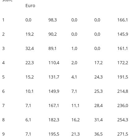
Euro
1
0,0
98,3
0,0
0,0
166,1
2
19,2
90,2
0,0
0,0
145,9
3
32,4
89,1
1,0
0,0
161,1
4
22,3
110,4
2,0
17,2
172,2
5
15,2
131,7
4,1
24,3
191,5
6
10,1
149,9
7,1
25,3
214,8
7
7,1
167,1
11,1
28,4
236,0
8
6,1
182,3
16,2
31,4
254,3
9
7,1
195,5
21,3
36,5
271,5