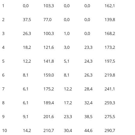
1
0,0
103,3
0,0
0,0
162,1
2
37,5
77,0
0,0
0,0
139,8
3
26,3
100,3
1,0
0,0
168,2
4
18,2
121,6
3,0
23,3
173,2
5
12,2
141,8
5,1
24,3
197,5
6
8,1
159,0
8,1
26,3
219,8
7
6,1
175,2
12,2
28,4
241,1
8
6,1
189,4
17,2
32,4
259,3
9
9,1
201,6
23,3
38,5
275,5
10
14,2
210,7
30,4
44,6
290,7