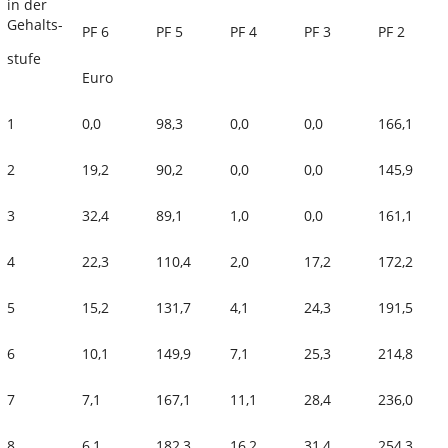
in der
Gehalts-
PF 6
PF 5
PF 4
PF 3
PF 2
stufe
Euro
1
0,0
98,3
0,0
0,0
166,1
2
19,2
90,2
0,0
0,0
145,9
3
32,4
89,1
1,0
0,0
161,1
4
22,3
110,4
2,0
17,2
172,2
5
15,2
131,7
4,1
24,3
191,5
6
10,1
149,9
7,1
25,3
214,8
7
7,1
167,1
11,1
28,4
236,0
8
6,1
182,3
16,2
31,4
254,3