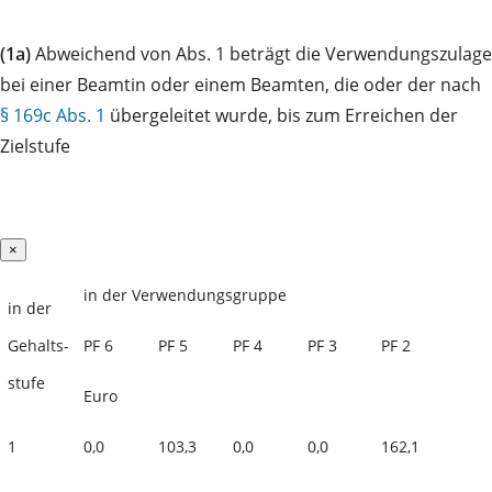
(1a)
Abweichend von Abs. 1 beträgt die Verwendungszulage
bei einer Beamtin oder einem Beamten, die oder der nach
§ 169c Abs. 1
übergeleitet wurde, bis zum Erreichen der
Zielstufe
×
in der Verwendungsgruppe
in der
Gehalts-
PF 6
PF 5
PF 4
PF 3
PF 2
stufe
Euro
1
0,0
103,3
0,0
0,0
162,1