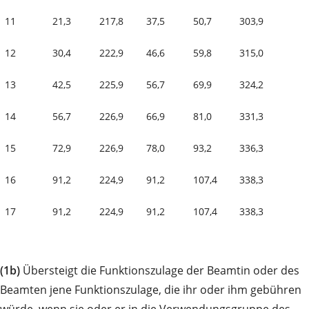
11
21,3
217,8
37,5
50,7
303,9
12
30,4
222,9
46,6
59,8
315,0
13
42,5
225,9
56,7
69,9
324,2
14
56,7
226,9
66,9
81,0
331,3
15
72,9
226,9
78,0
93,2
336,3
16
91,2
224,9
91,2
107,4
338,3
17
91,2
224,9
91,2
107,4
338,3
(1b)
Übersteigt die Funktionszulage der Beamtin oder des
Beamten jene Funktionszulage, die ihr oder ihm gebühren
würde, wenn sie oder er in die Verwendungsgruppe des