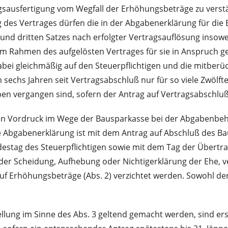
gsausfertigung vom Wegfall der Erhöhungsbeträge zu verstän
ung des Vertrages dürfen die in der Abgabenerklärung für 
d dritten Satzes nach erfolgter Vertragsauflösung insow
im Rahmen des aufgelösten Vertrages für sie in Anspruch 
i gleichmäßig auf den Steuerpflichtigen und die mitberück
n sechs Jahren seit Vertragsabschluß nur für so viele Zwöl
en vergangen sind, sofern der Antrag auf Vertragsabschluß 
hen Vordruck im Wege der Bausparkasse bei der Abgabenbehö
se Abgabenerklärung ist mit dem Antrag auf Abschluß des 
destag des Steuerpflichtigen sowie mit dem Tag der Übertr
er Scheidung, Aufhebung oder Nichtigerklärung der Ehe, ve
Erhöhungsbeträge (Abs. 2) verzichtet werden. Sowohl der W
ellung im Sinne des Abs. 3 geltend gemacht werden, sind er