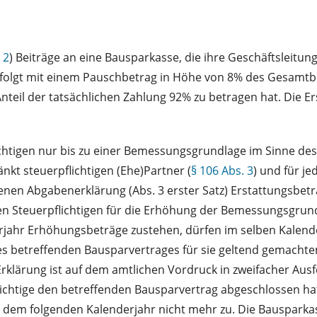
 2
) Beiträge an eine Bausparkasse, die ihre Geschäftsleitung
folgt mit einem Pauschbetrag in Höhe von 8% des Gesamtbet
teil der tatsächlichen Zahlung 92% zu betragen hat. Die Ers
igen nur bis zu einer Bemessungsgrundlage im Sinne des Ab
kt steuerpflichtigen (Ehe)Partner (
§ 106 Abs. 3
) und für je
enen Abgabenerklärung (Abs. 3 erster Satz) Erstattungsbet
en Steuerpflichtigen für die Erhöhung der Bemessungsgrundl
derjahr Erhöhungsbeträge zustehen, dürfen im selben Kalen
es betreffenden Bausparvertrages für sie geltend gemacht
Erklärung ist auf dem amtlichen Vordruck in zweifacher Au
ichtige den betreffenden Bausparvertrag abgeschlossen hat
dem folgenden Kalenderjahr nicht mehr zu. Die Bausparkass