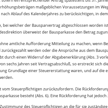
fern ein entsprechender Antrag spätestens bis 31. Jänner d
on Erhöhungsbeträgen maßgeblichen Voraussetzungen im Weg
nach Ablauf des Kalenderjahres zu berücksichtigen, in dem s
, bei welcher der Bausparvertrag abgeschlossen worden ist
andesdirektion überweist der Bausparkasse den Betrag zugun
hne amtliche Aufforderung Mitteilung zu machen, wenn Beit
l zurückgezahlt werden oder die Ansprüche aus dem Bausparv
ibt durch einen Widerruf der Abgabenerklärung (Abs. 3 vorle
on sechs Jahren seit Vertragsabschluß, so erstreckt sich die
ng Grundlage einer Steuererstattung waren, und auf die erst
 werden.
 vom Steuerpflichtigen zurückzufordern. Die Rückforderung 
 Bausparkasse besteht (Abs. 6). Eine Rückforderung hat jedoc
ustimmung des Steuerpflichtigen an die für sie zuständige 