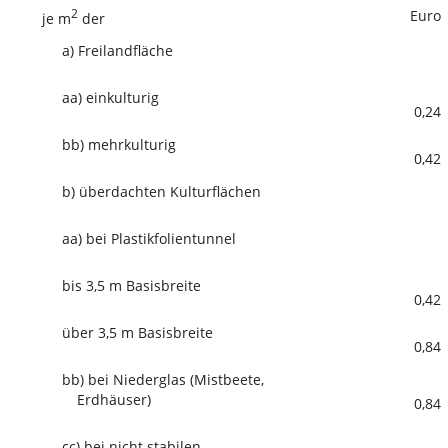
2
Euro
je m
der
a)
Freilandfläche
aa)
einkulturig
0,24
bb)
mehrkulturig
0,42
b)
überdachten Kulturflächen
aa)
bei Plastikfolientunnel
bis 3,5 m Basisbreite
0,42
über 3,5 m Basisbreite
0,84
bb)
bei Niederglas (Mistbeete,
Erdhäuser)
0,84
cc)
bei nicht stabilen