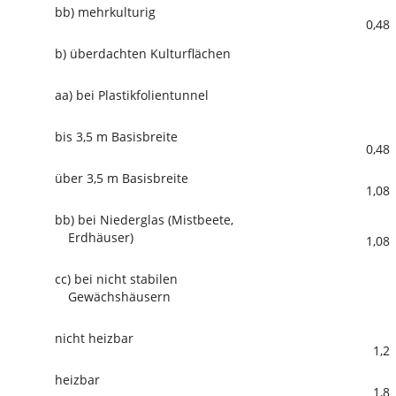
bb)
mehrkulturig
0,48
b)
überdachten Kulturflächen
aa)
bei Plastikfolientunnel
bis 3,5 m Basisbreite
0,48
über 3,5 m Basisbreite
1,08
bb)
bei Niederglas (Mistbeete,
Erdhäuser)
1,08
cc)
bei nicht stabilen
Gewächshäusern
nicht heizbar
1,2
heizbar
1,8