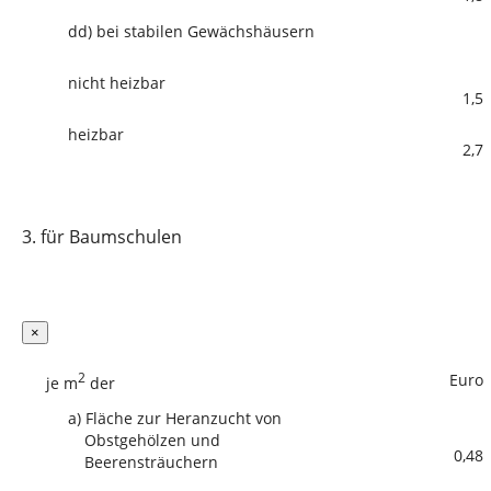
dd)
bei stabilen Gewächshäusern
nicht heizbar
1,5
heizbar
2,7
3.
für Baumschulen
×
2
Euro
je m
der
a)
Fläche zur Heranzucht von
Obstgehölzen und
0,48
Beerensträuchern