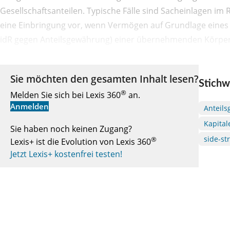
Gesellschaftsanteilen. Typische Fälle sind Sacheinlagen i
eine Einbringung vor, wenn Vermögen auf Grundlage eines s
idR gegen Anteilsgewährung) einer übernehmenden Körpers
Sie möchten den gesamten Inhalt lesen?
Stichw
®
Melden Sie sich bei Lexis 360
an.
Anmelden
Anteil
Kapita
Sie haben noch keinen Zugang?
side-st
®
Lexis+ ist die Evolution von Lexis 360
Jetzt Lexis+ kostenfrei testen!