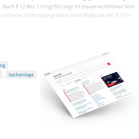
 Nach § 12 Abs 1 UmgrStG liegt im steuerrechtlichen Sinn
 und einer Einbringungsbilanz nach Maßgabe des § 19 (=
ung
Sacheinlage