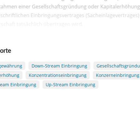
m Rahmen einer Gesellschaftsgründung oder Kapitalerhöhung.
chriftlichen Einbringungsvertrages (Sacheinlagevertrages)
chaft tatsächlich übertragen wird.
orte
sgewährung
Down-Stream Einbringung
Gesellschaftsgründ
lerhöhung
Konzentrationseinbringung
Konzerneinbringung
ream Einbringung
Up-Stream Einbringung