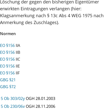
Löschung der gegen den bisherigen Eigentümer
erwirkten Eintragungen verlangen (hier:
Klagsanmerkung nach § 13c Abs 4 WEG 1975 nach
Anmerkung des Zuschlages).
Normen
EO §156
IIA
EO §156
IIB
EO §156
IIC
EO §156
IIE
EO §156
IIF
GBG §21
GBG §72
5 Ob 303/02y
OGH
28.01.2003
5 Ob 230/06v
OGH
28.11.2006