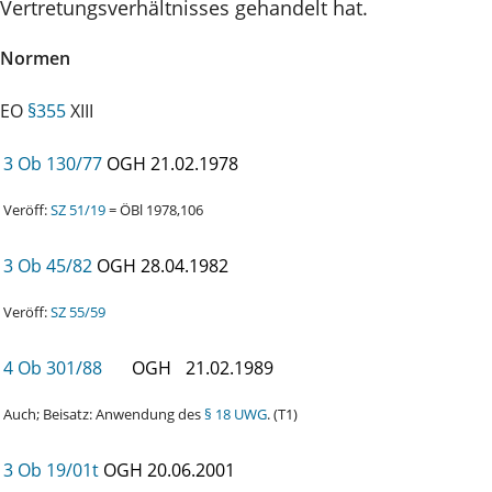
Vertretungsverhältnisses gehandelt hat.
Normen
EO
§355
XIII
3 Ob 130/77
OGH
21.02.1978
Veröff:
SZ 51/19
= ÖBl 1978,106
3 Ob 45/82
OGH
28.04.1982
Veröff:
SZ 55/59
4 Ob 301/88
OGH
21.02.1989
Auch; Beisatz: Anwendung des
§ 18 UWG
. (T1)
3 Ob 19/01t
OGH
20.06.2001