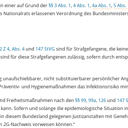
 in einer auf Grund der
§§ 3 Abs. 1
,
4 Abs. 1
,
4a Abs. 1
,
5 Abs. 
 Nationalrats erlassenen Verordnung des Bundesministers
2 Z 4
,
Abs. 4
und
147 StVG
sind für Strafgefangene, die kein
sind für diese Strafgefangenen zulässig, sofern durch e
 unaufschiebbarer, nicht substituierbarer persönlicher Ang
 Präventiv- und Hygienemaßnahmen das Infektionsrisiko mi
 sind Freiheitsmaßnahmen nach den
§§ 99
,
99a
,
126
und
147 
ann. Sofern und solange die epidemiologische Situation in
r in diesem Bundesland gelegenen Justizanstalten mit Gen
nen 2G-Nachweis vorweisen können.“