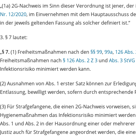
„(1a) 2G-Nachweis im Sinn dieser Verordnung ist jener, der
Nr. 12/2020
, im Einvernehmen mit dem Hauptausschuss des
in der jeweils geltenden Fassung als solcher definiert ist.“
3. § 7 lautet:
„
§ 7.
(1) Freiheitsmaßnahmen nach den
§§ 99
,
99a
,
126 Abs. 
Freiheitsmaßnahmen nach
§ 126 Abs. 2 Z 3
und
Abs. 3 StVG
Infektionsrisiko minimiert werden kann.
(2) Ausnahmen von Abs. 1 erster Satz können zur Erledigung
Entlassung, bewilligt werden, sofern durch entsprechende
(3) Für Strafgefangene, die einen 2G-Nachweis vorweisen,
Hygienemaßnahmen das Infektionsrisiko minimiert werden k
Abs. 1 und Abs. 2 in der Hausordnung einer oder mehrere
Justiz auch für Strafgefangene angeordnet werden, die ei