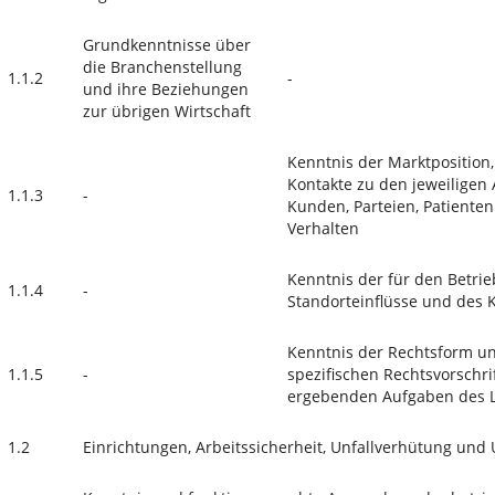
Grundkenntnisse über
die Branchenstellung
1.1.2
-
und ihre Beziehungen
zur übrigen Wirtschaft
Kenntnis der Marktposition,
Kontakte zu den jeweiligen
1.1.3
-
Kunden, Parteien, Patiente
Verhalten
Kenntnis der für den Betri
1.1.4
-
Standorteinflüsse und des
Kenntnis der Rechtsform u
1.1.5
-
spezifischen Rechtsvorschri
ergebenden Aufgaben des L
1.2
Einrichtungen, Arbeitssicherheit, Unfallverhütung und