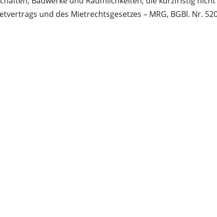
haften, Bauwerke und Räumlichkeiten, die kurzfristig nicht
tvertrags und des Mietrechtsgesetzes – MRG, BGBl. Nr. 520/