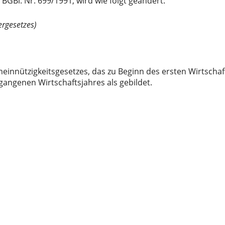
BGBl. Nr. 699/1991, wird wie folgt geändert:
ergesetzes)
einnützigkeitsgesetzes, das zu Beginn des ersten Wirtscha
gangenen Wirtschaftsjahres als gebildet.