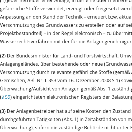
(1)
Jeder Betreiber einer Anlage, in der eine oder mehrere d
gefährliche Stoffe verwendet, erzeugt oder freigesetzt we
Anpassung an den Stand der Technik – erneuert bzw. aktual
Verschmutzung des Grundwassers zu erstellen oder auf sei
Projektbestandteil) – in der Regel elektronisch – zu übermi
Wasserrechtsverfahren mit der für die Anlagengenehmigun
(2)
Der Bundesminister für Land- und Forstwirtschaft, Umw
Anlagengeländes, über bestehende oder neue (Grundwasse
Verschmutzung durch relevante gefährliche Stoffe (gemäß 
Gemischen, ABl. Nr. L 353 vom 16. Dezember 2008 S 1) sow
Überwachung/Aufsicht von Anlagen gemäß Abs. 1 zuständige
(
§ 59
) eingerichteten elektronischen Registers der Belastu
(3)
Der Anlagenbetreiber hat auf seine Kosten den Zustan
durchgeführten Tätigkeiten (Abs. 1) in Zeitabständen von
Überwachung), sofern die zuständige Behörde nicht unter