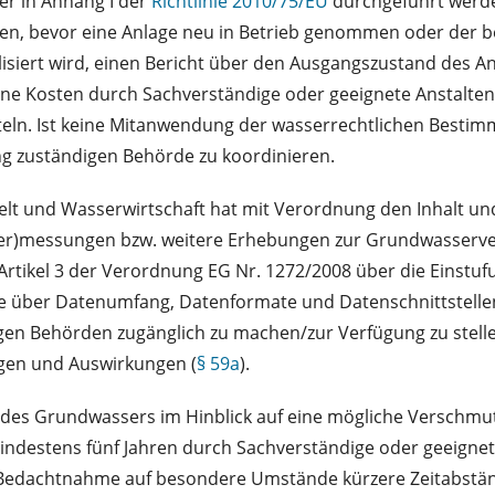
er in Anhang I der
Richtlinie 2010/75/EU
durchgeführt werde
rden, bevor eine Anlage neu in Betrieb genommen oder der b
isiert wird, einen Bericht über den Ausgangszustand des An
ne Kosten durch Sachverständige oder geeignete Anstalten 
tteln. Ist keine Mitanwendung der wasserrechtlichen Bestimm
g zuständigen Behörde zu koordinieren.
elt und Wasserwirtschaft hat mit Verordnung den Inhalt 
r)messungen bzw. weitere Erhebungen zur Grundwasservers
Artikel 3 der Verordnung EG Nr. 1272/2008 über die Einst
ie über Datenumfang, Datenformate und Datenschnittstelle
n Behörden zugänglich zu machen/zur Verfügung zu stellen
ngen und Auswirkungen (
§ 59a
).
d des Grundwassers im Hinblick auf eine mögliche Verschm
 mindestens fünf Jahren durch Sachverständige oder geeign
 Bedachtnahme auf besondere Umstände kürzere Zeitabstän