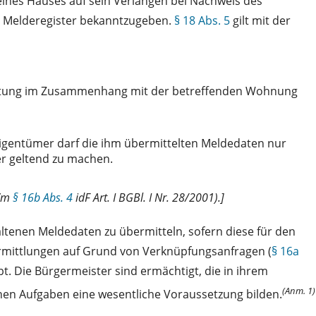
eines Hauses auf sein Verlangen bei Nachweis des
 Melderegister bekanntzugeben.
§ 18 Abs. 5
gilt mit der
pflichtung im Zusammenhang mit der betreffenden Wohnung
seigentümer darf die ihm übermittelten Meldedaten nur
er geltend zu machen.
Vm
§ 16b Abs. 4
idF Art. I BGBl. I Nr. 28/2001).]
ltenen Meldedaten zu übermitteln, sofern diese für den
rmittlungen auf Grund von Verknüpfungsanfragen (
§ 16a
t. Die Bürgermeister sind ermächtigt, die in ihrem
(Anm. 1)
nen Aufgaben eine wesentliche Voraussetzung bilden.