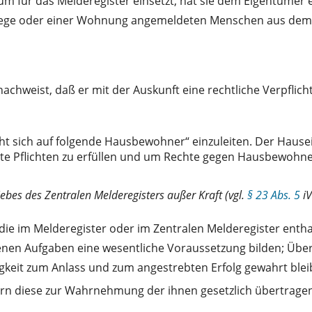
um für das Melderegister einsetzt, hat sie dem Eigentümer 
tiege oder einer Wohnung angemeldeten Menschen aus dem
er nachweist, daß er mit der Auskunft eine rechtliche Ver
zieht sich auf folgende Hausbewohner“ einzuleiten. Der Hau
gte Pflichten zu erfüllen und um Rechte gegen Hausbewohn
ebes des Zentralen Melderegisters außer Kraft (vgl.
§ 23 Abs. 5
i
ie im Melderegister oder im Zentralen Melderegister entha
nen Aufgaben eine wesentliche Voraussetzung bilden; Übe
igkeit zum Anlass und zum angestrebten Erfolg gewahrt bleib
ern diese zur Wahrnehmung der ihnen gesetzlich übertrage