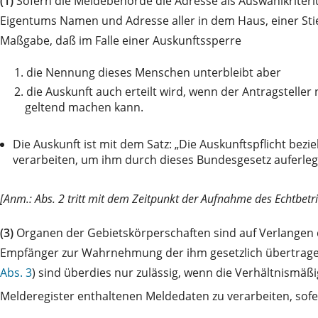
(1)
Sofern die Meldebehörde die Adresse als Auswahlkriteri
Eigentums Namen und Adresse aller in dem Haus, einer S
Maßgabe, daß im Falle einer Auskunftssperre
1.
die Nennung dieses Menschen unterbleibt aber
2.
die Auskunft auch erteilt wird, wenn der Antragstell
geltend machen kann.
Die Auskunft ist mit dem Satz: „Die Auskunftspflicht be
verarbeiten, um ihm durch dieses Bundesgesetz auferle
[Anm.: Abs. 2 tritt mit dem Zeitpunkt der Aufnahme des Echtbetri
(3)
Organen der Gebietskörperschaften sind auf Verlangen d
Empfänger zur Wahrnehmung der ihm gesetzlich übertrage
Abs. 3
) sind überdies nur zulässig, wenn die Verhältnismäß
Melderegister enthaltenen Meldedaten zu verarbeiten, sof