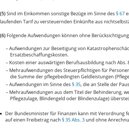
(5)
Sind im Einkommen sonstige Bezüge im Sinne des
§ 67
e
laufenden Tarif zu versteuernden Einkünfte aus nichtselbs
(6)
Folgende Aufwendungen können ohne Berücksichtigung 
–
Aufwendungen zur Beseitigung von Katastrophenschäd
Ersatzbeschaffungskosten.
–
Kosten einer auswärtigen Berufsausbildung nach Abs. 
–
Mehraufwendungen des Steuerpflichtigen für Personen
die Summe der pflegebedingten Geldleistungen (Pflegeg
–
Aufwendungen im Sinne des
§ 35
, die an Stelle der P
–
Mehraufwendungen aus dem Titel der Behinderung, w
Pflegezulage, Blindengeld oder Blindenzulage) überste
Der Bundesminister für Finanzen kann mit Verordnung f
auf einen Freibetrag nach
§ 35 Abs. 3
und ohne Anrechnung