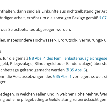
nthalten, dann sind als Einkünfte aus nichtselbständiger A
tändiger Arbeit, erhöht um die sonstigen Bezüge gemäß
§ 67
des Selbstbehaltes abgezogen werden:
en, insbesondere Hochwasser-, Erdrutsch-, Vermurungs- 
8.
, für die gemäß
§ 8 Abs. 4 des Familienlastenausgleichsges
eld, Pflegezulage, Blindengeld oder Blindenzulage) überste
auschbeträge geltend gemacht werden (
§ 35 Abs. 5
).
enn die Voraussetzungen des
§ 35 Abs. 1
vorliegen, soweit s
igen.
estlegen, in welchen Fällen und in welcher Höhe Mehrauf
 auf eine pflegebedingte Geldleistung zu berücksichtigen 