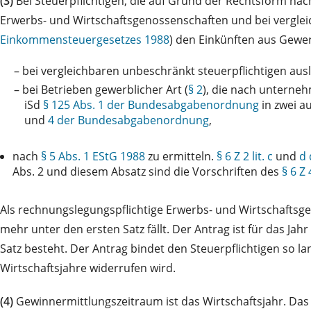
(3)
Bei Steuerpflichtigen, die auf Grund der Rechtsform na
Erwerbs- und Wirtschaftsgenossenschaften und bei vergleic
Einkommensteuergesetzes 1988
) den Einkünften aus Gewer
–
bei vergleichbaren unbeschränkt steuerpflichtigen au
–
bei Betrieben gewerblicher Art (
§ 2
), die nach unterne
iSd
§ 125 Abs. 1 der Bundesabgabenordnung
in zwei a
und
4 der Bundesabgabenordnung
,
nach
§ 5 Abs. 1 EStG 1988
zu ermitteln.
§ 6 Z 2 lit. c
und
d 
Abs. 2 und diesem Absatz sind die Vorschriften des
§ 6 Z 
Als rechnungslegungspflichtige Erwerbs- und Wirtschaftsgen
mehr unter den ersten Satz fällt. Der Antrag ist für das Jah
Satz besteht. Der Antrag bindet den Steuerpflichtigen so la
Wirtschaftsjahre widerrufen wird.
(4)
Gewinnermittlungszeitraum ist das Wirtschaftsjahr. Das 