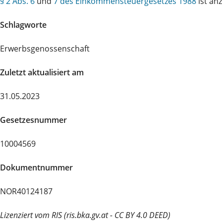
§ 2 Abs. 6
und
7 des Einkommensteuergesetzes 1988
ist an
Schlagworte
Erwerbsgenossenschaft
Zuletzt aktualisiert am
31.05.2023
Gesetzesnummer
10004569
Dokumentnummer
NOR40124187
Lizenziert vom RIS (ris.bka.gv.at - CC BY 4.0 DEED)