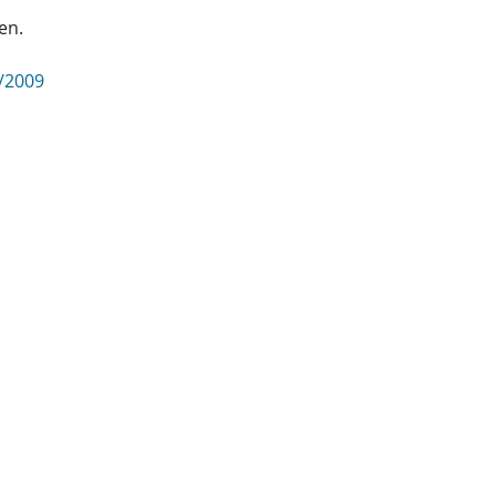
en.
5/2009