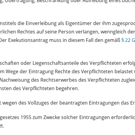
, Übertragung, Beschränkung oder Aufhebung eines bücherli
stitels die Einverleibung als Eigentümer der ihm zugesproc
chen Rechtes auf seine Person verlangen, wenngleich der V
. Der Exekutionsantrag muss in diesem Fall den gemäß
§ 22 
chaften oder Liegenschaftsanteile des Verpflichteten erfol
im Wege der Eintragung Rechte des Verpflichteten belastet w
Nachweisung des Rechtserwerbes des Verpflichteten zugleic
nsten des Verpflichteten begehren.
t wegen des Vollzuges der beantragten Eintragungen das Er
esetzes 1955 zum Zwecke solcher Eintragungen erforderli
t.