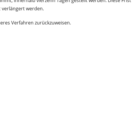
mmt, innerhalb vierzehn Tagen gestellt werden. Diese Fris
t verlängert werden.
teres Verfahren zurückzuweisen.