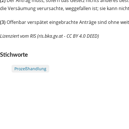
(2)
Der Antrag muss, sofern das Gesetz nichts anderes besti
die Versäumung verursachte, weggefallen ist; sie kann nich
(3)
Offenbar verspätet eingebrachte Anträge sind ohne wei
Lizenziert vom RIS (ris.bka.gv.at - CC BY 4.0 DEED)
Stichworte
Prozeßhandlung