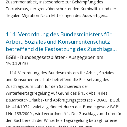
Zusammenarbeit, insbesondere zur Bekämpfung des
Kriminalität und der illegalen Migration
Terrorismus, der grenzüberschreitenden Kriminalität und der
(BGBl III 114/2010)
illegalen Migration Nach Mitteilungen des Auswärtigen....
114. Verordnung des Bundesministers für
Arbeit, Soziales und Konsumentenschutz
betreffend die Festsetzung des Zuschlags
zum Lohn für den Sachbereich der
BGBl - Bundesgesetzblätter
Ausgegeben am
Winterfeiertagsregelung (BGBl II 114/2010)
15.04.2010
... 114. Verordnung des Bundesministers für Arbeit, Soziales
und Konsumentenschutz betreffend die Festsetzung des
Zuschlags zum Lohn für den Sachbereich der
Winterfeiertagsregelung Auf Grund des § 13k Abs. 4 des
Bauarbeiter-Urlaubs- und Abfertigungsgesetzes - BUAG, BGBl.
Nr. 414/1972 , zuletzt geändert durch das Bundesgesetz BGBl.
I Nr. 135/2009 , wird verordnet: § 1. Der Zuschlag zum Lohn für
den Sachbereich der Winterfeiertagsregelung beträgt für eine