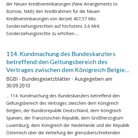
der Neuen Kreditvereinbarungen (New Arrangements to
Borrow, NAB) den Kreditrahmen für die Neuen
Kreditvereinbarungen von derzeit 407,57 Mio.
Sonderziehungsrechten auf höchstens 3,6 Mrd.
Sonderziehungsrechte zu erhöhen.....
114. Kundmachung des Bundeskanzlers
betreffend den Geltungsbereich des
Vertrages zwischen dem Königreich Belgien,
der Bundesrepublik Deutschland, dem
BGBl - Bundesgesetzblätter
Ausgegeben am
Königreich Spanien, der Französischen
30.09.2010
Republik, dem Großherzogtum Luxemburg,
... 114. Kundmachung des Bundeskanzlers betreffend den
dem Königreich der Niederlande und der
Geltungsbereich des Vertrages zwischen dem Königreich
Republik Österreich über die Vertiefung der
Belgien, der Bundesrepublik Deutschland, dem Königreich
grenzüberschreitenden Zusammenarbeit,
Spanien, der Französischen Republik, dem Großherzogtum
insbesondere zur Bekämpfung des
Luxemburg, dem Königreich der Niederlande und der Republik
Österreich über die Vertiefung der grenzüberschreitenden
Terrorismus, der grenzüberschreitenden