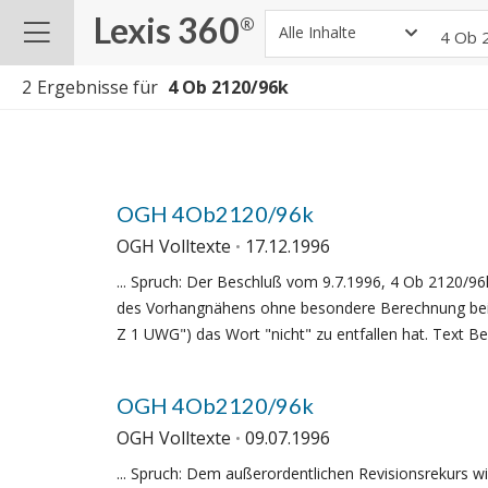
Lexis 360
®
Alle Inhalte
2
Ergebnisse für
OGH 4Ob2120/96k
OGH Volltexte
17.12.1996
... Spruch: Der Beschluß vom 9.7.1996, 4 Ob 2120/96k
des Vorhangnähens ohne besondere Berechnung beim
Z 1 UWG") das Wort "nicht" zu entfallen hat. Text B
OGH 4Ob2120/96k
OGH Volltexte
09.07.1996
... Spruch: Dem außerordentlichen Revisionsrekurs w