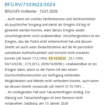
BFG RV/7103622/2024
BFG/UFS Volltexte
13.01.2026
... Auch wenn ein solches Nichterkennen und Nichtverstehen
als psychischer Vorgang und damit als Ereignis iSd leg cit
gewertet werden könnte, wäre dieses Ereignis weder
unvorhergesehen noch unabwendbar. Unvorhergesehen ist ein
Ereignis, das die Partei nicht einberechnet hat und dessen
Eintritt sie auch unter Bedachtnahme auf die ihr persönlich
zumutbare Aufmerksamkeit und Vorsicht nicht erwarten
konnte (zB VwGH 17.2.1994,
93/16/0020
; 25.1.1995,
94/13/0236 ; 27.9.2012, 2009/16/0098 ). Unabwendbar ist ein
Ereignis dann, wenn es die Partei mit den einem
Durchschnittsmenschen zur Verfügung stehenden
Möglichkeiten und Mitteln nicht verhindern konnte, auch wenn
sie dessen Eintritt voraussah (zB VwGH 31.10.1991,...
... Im vorliegenden Fall sind Tatsachenfragen streitig: Zur
Klärung von Tatsachenfragen ist eine Revision nicht
vorgesehen. Salzburg, am 13. Jänner 2026