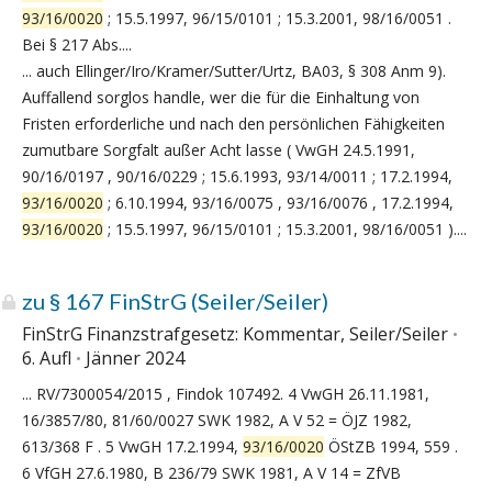
93/16/0020
; 15.5.1997, 96/15/0101 ; 15.3.2001, 98/16/0051 .
Bei § 217 Abs....
... auch Ellinger/Iro/Kramer/Sutter/Urtz, BA03, § 308 Anm 9).
Auffallend sorglos handle, wer die für die Einhaltung von
Fristen erforderliche und nach den persönlichen Fähigkeiten
zumutbare Sorgfalt außer Acht lasse ( VwGH 24.5.1991,
90/16/0197 , 90/16/0229 ; 15.6.1993, 93/14/0011 ; 17.2.1994,
93/16/0020
; 6.10.1994, 93/16/0075 , 93/16/0076 , 17.2.1994,
93/16/0020
; 15.5.1997, 96/15/0101 ; 15.3.2001, 98/16/0051 )....
zu § 167 FinStrG (Seiler/Seiler)
FinStrG Finanzstrafgesetz: Kommentar, Seiler/Seiler
6. Aufl
Jänner 2024
... RV/7300054/2015 , Findok 107492. 4 VwGH 26.11.1981,
16/3857/80, 81/60/0027 SWK 1982, A V 52 = ÖJZ 1982,
613/368 F . 5 VwGH 17.2.1994,
93/16/0020
ÖStZB 1994, 559 .
6 VfGH 27.6.1980, B 236/79 SWK 1981, A V 14 = ZfVB