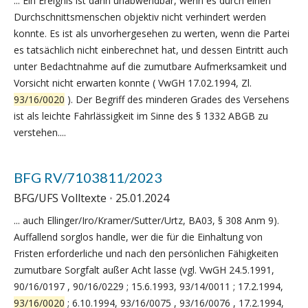
... Ein Ereignis ist dann unabwendbar, wenn es durch einen
Durchschnittsmenschen objektiv nicht verhindert werden
konnte. Es ist als unvorhergesehen zu werten, wenn die Partei
es tatsächlich nicht einberechnet hat, und dessen Eintritt auch
unter Bedachtnahme auf die zumutbare Aufmerksamkeit und
Vorsicht nicht erwarten konnte ( VwGH 17.02.1994, Zl.
93/16/0020
). Der Begriff des minderen Grades des Versehens
ist als leichte Fahrlässigkeit im Sinne des § 1332 ABGB zu
verstehen....
BFG RV/7103811/2023
BFG/UFS Volltexte
25.01.2024
... auch Ellinger/Iro/Kramer/Sutter/Urtz, BA03, § 308 Anm 9).
Auffallend sorglos handle, wer die für die Einhaltung von
Fristen erforderliche und nach den persönlichen Fähigkeiten
zumutbare Sorgfalt außer Acht lasse (vgl. VwGH 24.5.1991,
90/16/0197 , 90/16/0229 ; 15.6.1993, 93/14/0011 ; 17.2.1994,
93/16/0020
; 6.10.1994, 93/16/0075 , 93/16/0076 , 17.2.1994,