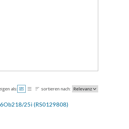
igen als:
sortieren nach:
Relevanz
 6Ob218/25i (RS0129808)