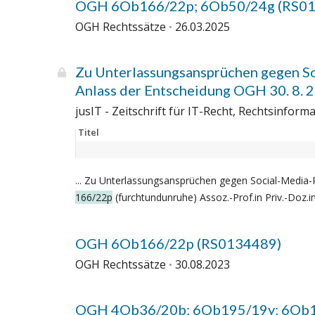
OGH 6Ob166/22p; 6Ob50/24g (RS0
OGH Rechtssätze
26.03.2025
Zu Unterlassungsansprüchen gegen So
Anlass der Entscheidung OGH 30. 8. 
jusIT - Zeitschrift für IT-Recht, Rechtsinfo
Titel
... Zu Unterlassungsansprüchen gegen Social-Media-
166/22p
(furchtundunruhe) Assoz.-Prof.in Priv.-Doz.in 
OGH 6Ob166/22p (RS0134489)
OGH Rechtssätze
30.08.2023
OGH 4Ob36/20b; 6Ob195/19y; 6Ob1