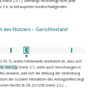
p
ErwGr 2.5.1.). Allerdings rechtfertigt nicht jede
r 2.4. zu behaupteten kreditschädigenden
t des Nutzers – Gerichtsstand
 Rz 7), wobei mittlerweile anerkannt ist, dass sich
Ob 166/22p
ErwGr 2.7.; siehe auch Verschraegen in
 verweist, weil sich die Wirkung der Verbreitung
rum der sozialen Interaktion des Antragstellers liegt
chen Rechts (6 Ob 221/23b ErwGr 2.2.). ...