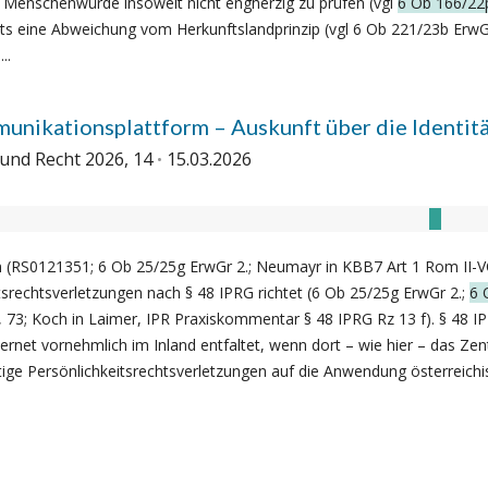
r Menschenwürde insoweit nicht engherzig zu prüfen (vgl
6 Ob 166/22
ts eine Abweichung vom Herkunftslandprinzip (vgl 6 Ob 221/23b ErwG
..
unikationsplattform – Auskunft über die Identitä
und Recht 2026, 14
15.03.2026
en (RS0121351; 6 Ob 25/25g ErwGr 2.; Neumayr in KBB7 Art 1 Rom II-VO
itsrechtsverletzungen nach § 48 IPRG richtet (6 Ob 25/25g ErwGr 2.;
6 
; Koch in Laimer, IPR Praxiskommentar § 48 IPRG Rz 13 f). § 48 IPRG
rnet vornehmlich im Inland entfaltet, wenn dort – wie hier – das Zent
tige Persönlichkeitsrechtsverletzungen auf die Anwendung österreichis