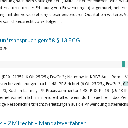
rderung nach dem Vorliegen der Qualität einer erheblichen, eine nat
echten auch nach der Erhebung von Einwendungen) zugemutet, neben o
g mit der Voraussetzung dieser besonderen Qualität ein weiteres V
rsönlichkeitsrecht zu verfolgen. ...
skunftsanspruch gemäß § 13 ECG
2026
en (RS0121351; 6 Ob 25/25g ErwGr 2.; Neumayr in KBB7 Art 1 Rom II-VO
itsrechtsverletzungen nach § 48 IPRG richtet (6 Ob 25/25g ErwGr 2.;
6 
; Koch in Laimer, IPR Praxiskommentar § 48 IPRG Rz 13 f). § 48 IPRG
rnet vornehmlich im Inland entfaltet, wenn dort – wie hier – das Zent
tige Persönlichkeitsrechtsverletzungen auf die Anwendung österreichis
 – Zivilrecht – Mandatsverfahren