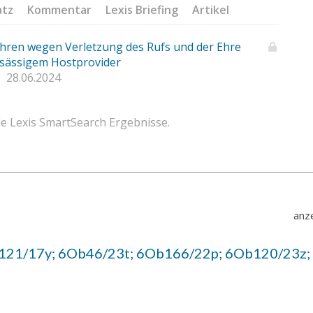
atz
Kommentar
Lexis Briefing
Artikel
hren wegen Verletzung des Rufs und der Ehre
nsässigem Hostprovider
28.06.2024
e Lexis SmartSearch Ergebnisse.
anze
21/17y; 6Ob46/23t; 6Ob166/22p; 6Ob120/23z;