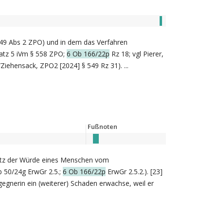
 549 Abs 2 ZPO) und in dem das Verfahren
Satz 5 iVm § 558 ZPO;
6 Ob 166/22p
Rz 18; vgl Pierer,
Ziehensack, ZPO2 [2024] § 549 Rz 31). ...
Fußnoten
chutz der Würde eines Menschen vom
b 50/24g ErwGr 2.5.;
6 Ob 166/22p
ErwGr 2.5.2.). [23]
gegnerin ein (weiterer) Schaden erwachse, weil er