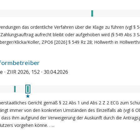
inwendungen das ordentliche Verfahren über die Klage zu führen (vgl §
 Zahlungsauftrag aufrecht bleibt oder aufgehoben wird (§ 549 Abs 3 
rger/Klicka/Koller, ZPO6 [2026] § 549 Rz 28; Höllwerth in Höllwerth/
formbetreiber
le
ZIIR 2026, 152
30.04.2026
 innerstaatliches Gericht gemäß § 22 Abs 1 und Abs 2 Z 2 ECG zum S
hängt immer von den konkreten Umständen des Einzelfalls ab (vgl 6 O
r, dass ihm aufgrund der Verweigerung der Auskunft durch die Antrags
tzers vorgehen könne. . ...