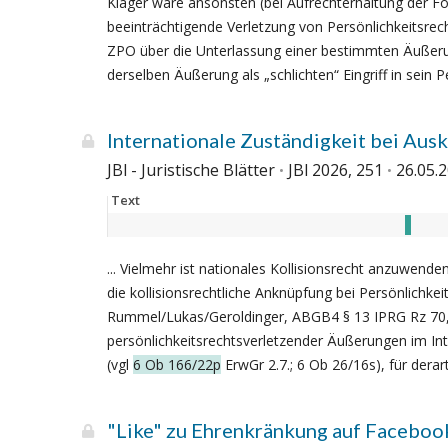
Kläger wäre ansonsten (bei Aufrechterhaltung der Fo
beeinträchtigende Verletzung von Persönlichkeitsr
ZPO über die Unterlassung einer bestimmten Äußerun
derselben Äußerung als „schlichten“ Eingriff in sein Pe
Internationale Zuständigkeit bei Au
JBl - Juristische Blätter
JBl 2026, 251
26.05.
Text
... Vielmehr ist nationales Kollisionsrecht anzuwend
die kollisionsrechtliche Anknüpfung bei Persönlichke
Rummel/Lukas/Geroldinger, ABGB4 § 13 IPRG Rz 70, 73
persönlichkeitsrechtsverletzender Äußerungen im Inte
(vgl
6 Ob 166/22p
ErwGr 2.7.; 6 Ob 26/16s), für derar
"Like" zu Ehrenkränkung auf Facebook