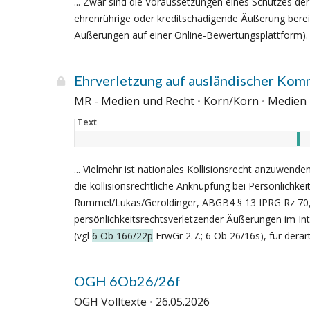
... Zwar sind die Voraussetzungen eines Schutzes de
ehrenrührige oder kreditschädigende Äußerung berei
Äußerungen auf einer Online-Bewertungsplattform). .
Ehrverletzung auf ausländischer Komm
MR - Medien und Recht
Korn/Korn
Medien 
Text
... Vielmehr ist nationales Kollisionsrecht anzuwend
die kollisionsrechtliche Anknüpfung bei Persönlichke
Rummel/Lukas/Geroldinger, ABGB4 § 13 IPRG Rz 70, 73
persönlichkeitsrechtsverletzender Äußerungen im Inte
(vgl
6 Ob 166/22p
ErwGr 2.7.; 6 Ob 26/16s), für derar
OGH 6Ob26/26f
OGH Volltexte
26.05.2026