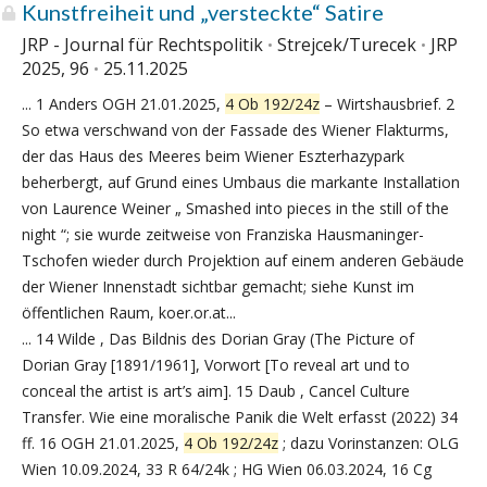
Kunstfreiheit und „versteckte“ Satire
JRP - Journal für Rechtspolitik
Strejcek/Turecek
JRP
2025, 96
25.11.2025
... 1 Anders OGH 21.01.2025,
4 Ob 192/24z
– Wirtshausbrief. 2
So etwa verschwand von der Fassade des Wiener Flakturms,
der das Haus des Meeres beim Wiener Eszterhazypark
beherbergt, auf Grund eines Umbaus die markante Installation
von Laurence Weiner „ Smashed into pieces in the still of the
night “; sie wurde zeitweise von Franziska Hausmaninger-
Tschofen wieder durch Projektion auf einem anderen Gebäude
der Wiener Innenstadt sichtbar gemacht; siehe Kunst im
öffentlichen Raum, koer.or.at...
... 14 Wilde , Das Bildnis des Dorian Gray (The Picture of
Dorian Gray [1891/1961], Vorwort [To reveal art und to
conceal the artist is art’s aim]. 15 Daub , Cancel Culture
Transfer. Wie eine moralische Panik die Welt erfasst (2022) 34
ff. 16 OGH 21.01.2025,
4 Ob 192/24z
; dazu Vorinstanzen: OLG
Wien 10.09.2024, 33 R 64/24k ; HG Wien 06.03.2024, 16 Cg