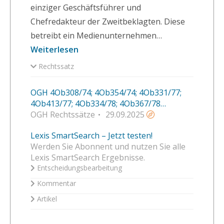
einziger Geschäftsführer und
Chefredakteur der Zweitbeklagten. Diese
betreibt ein Medienunternehmen…
Weiterlesen
Rechtssatz
OGH 4Ob308/74; 4Ob354/74; 4Ob331/77;
4Ob413/77; 4Ob334/78; 4Ob367/78
(RS0043590)
OGH Rechtssätze
29.09.2025
Lexis SmartSearch – Jetzt testen!
Werden Sie Abonnent und nutzen Sie alle
Lexis SmartSearch Ergebnisse.
Entscheidungsbearbeitung
Kommentar
Artikel