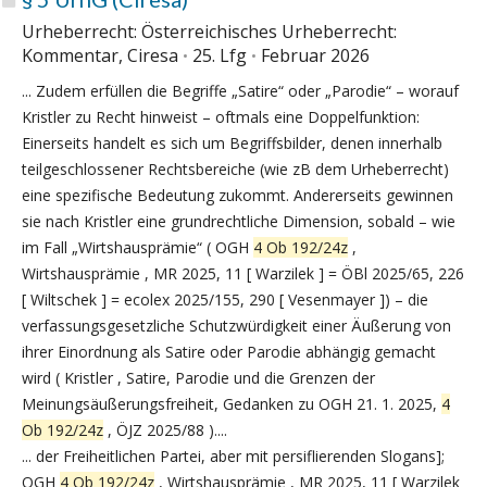
Urheberrecht: Österreichisches Urheberrecht:
Kommentar, Ciresa
25. Lfg
Februar 2026
... Zudem erfüllen die Begriffe „Satire“ oder „Parodie“ – worauf
Kristler zu Recht hinweist – oftmals eine Doppelfunktion:
Einerseits handelt es sich um Begriffsbilder, denen innerhalb
teilgeschlossener Rechtsbereiche (wie zB dem Urheberrecht)
eine spezifische Bedeutung zukommt. Andererseits gewinnen
sie nach Kristler eine grundrechtliche Dimension, sobald – wie
im Fall „Wirtshausprämie“ ( OGH
4 Ob 192/24z
,
Wirtshausprämie , MR 2025, 11 [ Warzilek ] = ÖBl 2025/65, 226
[ Wiltschek ] = ecolex 2025/155, 290 [ Vesenmayer ]) – die
verfassungsgesetzliche Schutzwürdigkeit einer Äußerung von
ihrer Einordnung als Satire oder Parodie abhängig gemacht
wird ( Kristler , Satire, Parodie und die Grenzen der
Meinungsäußerungsfreiheit, Gedanken zu OGH 21. 1. 2025,
4
Ob 192/24z
, ÖJZ 2025/88 )....
... der Freiheitlichen Partei, aber mit persiflierenden Slogans];
OGH
4 Ob 192/24z
, Wirtshausprämie , MR 2025, 11 [ Warzilek