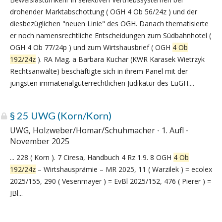
drohender Marktabschottung ( OGH 4 Ob 56/24z ) und der
diesbezüglichen "neuen Linie" des OGH. Danach thematisierte
er noch namensrechtliche Entscheidungen zum Südbahnhotel (
OGH 4 Ob 77/24p ) und zum Wirtshausbrief ( OGH
4 Ob
192/24z
). RA Mag. a Barbara Kuchar (KWR Karasek Wietrzyk
Rechtsanwälte) beschäftigte sich in ihrem Panel mit der
jüngsten immaterialgüterrechtlichen Judikatur des EuGH....
§ 25 UWG (Korn/Korn)
UWG, Holzweber/Homar/Schuhmacher
1. Aufl
November 2025
... 228 ( Korn ). 7 Ciresa, Handbuch 4 Rz 1.9. 8 OGH
4 Ob
192/24z
– Wirtshausprämie – MR 2025, 11 ( Warzilek ) = ecolex
2025/155, 290 ( Vesenmayer ) = EvBl 2025/152, 476 ( Pierer ) =
JBl...