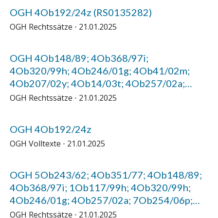
OGH 4Ob192/24z (RS0135282)
OGH Rechtssätze
21.01.2025
OGH 4Ob148/89; 4Ob368/97i;
4Ob320/99h; 4Ob246/01g; 4Ob41/02m;
4Ob207/02y; 4Ob14/03t; 4Ob257/02a;
4Ob103/03f; 4Ob47/03w; 4Ob231/03d;
OGH Rechtssätze
21.01.2025
4Ob7/05s; 7Ob254/06p; 17Ob2/09g;
17Ob44/08g; 4Ob197/10i; 4Ob51/12x;
OGH 4Ob192/24z
4Ob38/12k; 4Ob45/13s; 4Ob141/13h;
OGH Volltexte
21.01.2025
4Ob228/13b; 4Ob209/16p; 4Ob31/20t;
4Ob192/24z (RS0009446)
OGH 5Ob243/62; 4Ob351/77; 4Ob148/89;
4Ob368/97i; 1Ob117/99h; 4Ob320/99h;
4Ob246/01g; 4Ob257/02a; 7Ob254/06p;
4Ob187/15a; 4Ob189/15w; 4Ob188/16z;
OGH Rechtssätze
21.01.2025