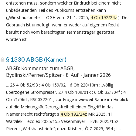
entstehen muss, sondern welcher Eindruck bei einem nicht
unbedeutenden Teil des Publikums entstehen kann
(„Wirtshausbriefe“ – OGH vom 21. 1. 2025,
4 Ob 192/24z
). Der
Gebrauch ist unbefugt, wenn er weder auf eigenem Recht
beruht noch vom berechtigten Namensträger gestattet
worden ist....
§ 1330 ABGB (Karner)
ABGB: Kommentar zum ABGB,
Bydlinski/Perner/Spitzer
8. Aufl
Jänner 2026
... 26 4 Ob 52/93 ; 4 Ob 159/02i ; 6 Ob 220/10m : „völlig
überzogene Strompreise“. 27 4 Ob 109/01k ; 6 Ob 321/04f ; 4
Ob 71/06d ; RS0032201 ; zur Frage inwieweit Satire im Hinblick
auf die Meinungsäußerungsfreiheit einen Eingriff in das
Namensrecht rechtfertigt s
4 Ob 192/24z
MR 2025, 11
Warzilek = ecolex 2025/155 Vesenmayer = EvBl 2025/152
Pierer : „Wirtshausbriefe“; dazu Kristler , ÖJZ 2025, 594 ; I....