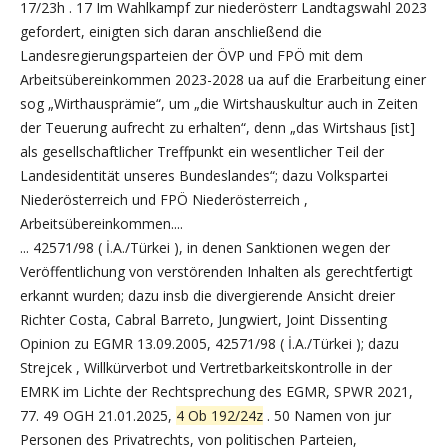
17/23h . 17 Im Wahlkampf zur niederösterr Landtagswahl 2023
gefordert, einigten sich daran anschließend die
Landesregierungsparteien der ÖVP und FPÖ mit dem
Arbeitsübereinkommen 2023-2028 ua auf die Erarbeitung einer
sog „Wirthausprämie“, um „die Wirtshauskultur auch in Zeiten
der Teuerung aufrecht zu erhalten“, denn „das Wirtshaus [ist]
als gesellschaftlicher Treffpunkt ein wesentlicher Teil der
Landesidentität unseres Bundeslandes“; dazu Volkspartei
Niederösterreich und FPÖ Niederösterreich ,
Arbeitsübereinkommen....
... 42571/98 ( İ.A./Türkei ), in denen Sanktionen wegen der
Veröffentlichung von verstörenden Inhalten als gerechtfertigt
erkannt wurden; dazu insb die divergierende Ansicht dreier
Richter Costa, Cabral Barreto, Jungwiert, Joint Dissenting
Opinion zu EGMR 13.09.2005, 42571/98 ( İ.A./Türkei ); dazu
Strejcek , Willkürverbot und Vertretbarkeitskontrolle in der
EMRK im Lichte der Rechtsprechung des EGMR, SPWR 2021,
77. 49 OGH 21.01.2025,
4 Ob 192/24z
. 50 Namen von jur
Personen des Privatrechts, von politischen Parteien,