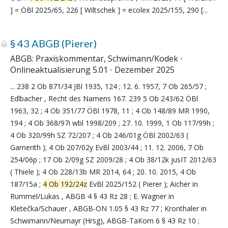
] = ÖBl 2025/65, 226 [ Wiltschek ] = ecolex 2025/155, 290 [...
§ 43 ABGB (Pierer)
ABGB: Praxiskommentar, Schwimann/Kodek
Onlineaktualisierung 5.01
Dezember 2025
... 238 2 Ob 871/34 JBl 1935, 124 ; 12. 6. 1957, 7 Ob 265/57 ;
Edlbacher , Recht des Namens 167. 239 5 Ob 243/62 ÖBl
1963, 32 ; 4 Ob 351/77 ÖBl 1978, 11 ; 4 Ob 148/89 MR 1990,
194 ; 4 Ob 368/97i wbl 1998/209 ; 27. 10. 1999, 1 Ob 117/99h ;
4 Ob 320/99h SZ 72/207 ; 4 Ob 246/01g ÖBl 2002/63 (
Gamerith ); 4 Ob 207/02y EvBl 2003/44 ; 11. 12. 2006, 7 Ob
254/06p ; 17 Ob 2/09g SZ 2009/28 ; 4 Ob 38/12k jusIT 2012/63
( Thiele ); 4 Ob 228/13b MR 2014, 64 ; 20. 10. 2015, 4 Ob
187/15a ;
4 Ob 192/24z
EvBl 2025/152 ( Pierer ); Aicher in
Rummel/Lukas , ABGB 4 § 43 Rz 28 ; E. Wagner in
Kletečka/Schauer , ABGB-ON 1.05 § 43 Rz 77 ; Kronthaler in
Schwimann/Neumayr (Hrsg), ABGB-TaKom 6 § 43 Rz 10 ;