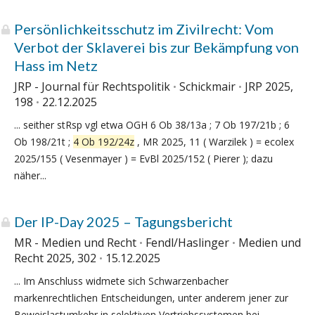
Persönlichkeitsschutz im Zivilrecht: Vom
Verbot der Sklaverei bis zur Bekämpfung von
Hass im Netz
JRP - Journal für Rechtspolitik
Schickmair
JRP 2025,
198
22.12.2025
... seither stRsp vgl etwa OGH 6 Ob 38/13a ; 7 Ob 197/21b ; 6
Ob 198/21t ;
4 Ob 192/24z
, MR 2025, 11 ( Warzilek ) = ecolex
2025/155 ( Vesenmayer ) = EvBl 2025/152 ( Pierer ); dazu
näher...
Der IP-Day 2025 – Tagungsbericht
MR - Medien und Recht
Fendl/Haslinger
Medien und
Recht 2025, 302
15.12.2025
... Im Anschluss widmete sich Schwarzenbacher
markenrechtlichen Entscheidungen, unter anderem jener zur
Beweislastumkehr in selektiven Vertriebssystemen bei