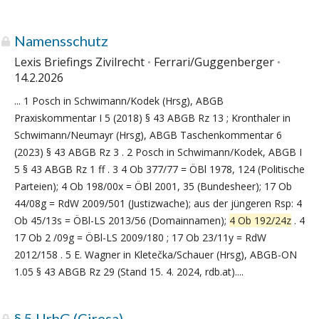
4Ob192/24z (RS0009336)
Namensschutz
Lexis Briefings Zivilrecht
Ferrari/Guggenberger
14.2.2026
... 1 Posch in Schwimann/Kodek (Hrsg), ABGB
Praxiskommentar I 5 (2018) § 43 ABGB Rz 13 ; Kronthaler in
Schwimann/Neumayr (Hrsg), ABGB Taschenkommentar 6
(2023) § 43 ABGB Rz 3 . 2 Posch in Schwimann/Kodek, ABGB I
5 § 43 ABGB Rz 1 ff . 3 4 Ob 377/77 = ÖBl 1978, 124 (Politische
Parteien); 4 Ob 198/00x = ÖBl 2001, 35 (Bundesheer); 17 Ob
44/08g = RdW 2009/501 (Justizwache); aus der jüngeren Rsp: 4
Ob 45/13s = ÖBl-LS 2013/56 (Domainnamen);
4 Ob 192/24z
. 4
17 Ob 2 /09g = ÖBl-LS 2009/180 ; 17 Ob 23/11y = RdW
2012/158 . 5 E. Wagner in Kletečka/Schauer (Hrsg), ABGB-ON
1.05 § 43 ABGB Rz 29 (Stand 15. 4. 2024, rdb.at)....
§ 5 UrhG (Ciresa)