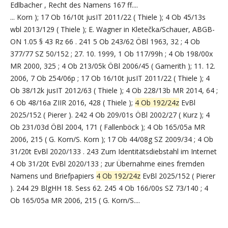
Edlbacher , Recht des Namens 167 ff....
... Korn ); 17 Ob 16/10t jusIT 2011/22 ( Thiele ); 4 Ob 45/13s
wbl 2013/129 ( Thiele ); E. Wagner in Kletečka/Schauer, ABGB-
ON 1.05 § 43 Rz 66 . 241 5 Ob 243/62 ÖBl 1963, 32 ; 4 Ob
377/77 SZ 50/152 ; 27. 10. 1999, 1 Ob 117/99h ; 4 Ob 198/00x
MR 2000, 325 ; 4 Ob 213/05k ÖBl 2006/45 ( Gamerith ); 11. 12.
2006, 7 Ob 254/06p ; 17 Ob 16/10t jusIT 2011/22 ( Thiele ); 4
Ob 38/12k jusIT 2012/63 ( Thiele ); 4 Ob 228/13b MR 2014, 64 ;
6 Ob 48/16a ZIIR 2016, 428 ( Thiele );
4 Ob 192/24z
EvBl
2025/152 ( Pierer ). 242 4 Ob 209/01s ÖBl 2002/27 ( Kurz ); 4
Ob 231/03d ÖBl 2004, 171 ( Fallenböck ); 4 Ob 165/05a MR
2006, 215 ( G. Korn/S. Korn ); 17 Ob 44/08g SZ 2009/34 ; 4 Ob
31/20t EvBl 2020/133 . 243 Zum Identitätsdiebstahl im Internet
4 Ob 31/20t EvBl 2020/133 ; zur Übernahme eines fremden
Namens und Briefpapiers
4 Ob 192/24z
EvBl 2025/152 ( Pierer
). 244 29 BlgHH 18. Sess 62. 245 4 Ob 166/00s SZ 73/140 ; 4
Ob 165/05a MR 2006, 215 ( G. Korn/S....