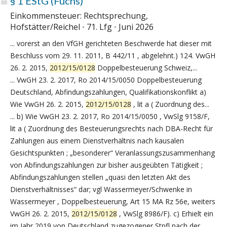
§ 1 EStG (Fuchs)
Einkommensteuer: Rechtsprechung,
Hofstätter/Reichel
71. Lfg
Juni 2026
... vorerst an den VfGH gerichteten Beschwerde hat dieser mit
Beschluss vom 29. 11. 2011, B 442/11 , abgelehnt.) 124. VwGH
26. 2. 2015,
2012/15/0128
Doppelbesteuerung Schweiz,...
... VwGH 23. 2. 2017, Ro 2014/15/0050 Doppelbesteuerung
Deutschland, Abfindungszahlungen, Qualifikationskonflikt a)
Wie VwGH 26. 2. 2015,
2012/15/0128
, lit a ( Zuordnung des...
... b) Wie VwGH 23. 2. 2017, Ro 2014/15/0050 , VwSlg 9158/F,
lit a ( Zuordnung des Besteuerungsrechts nach DBA-Recht für
Zahlungen aus einem Dienstverhältnis nach kausalen
Gesichtspunkten ; „besonderer“ Veranlassungszusammenhang
von Abfindungszahlungen zur bisher ausgeübten Tätigkeit ;
Abfindungszahlungen stellen „quasi den letzten Akt des
Dienstverhältnisses“ dar; vgl Wassermeyer/Schwenke in
Wassermeyer , Doppelbesteuerung, Art 15 MA Rz 56e, weiters
VwGH 26. 2. 2015,
2012/15/0128
, VwSlg 8986/F). c) Erhielt ein
im Jahr 2019 von Deutschland zugezogener Stpfl nach der