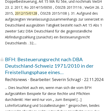
Doppelbesteuerung, Art 15 MA Rz 56e, und nochmals VwGH
23. 2. 2017, Ro 2014/15/0050 , ÖStZB 2017/116 ; VwGH 26. 2.
2015,
2012/15/0128
, ÖStZB 2015/108 ). 31. Aufgrund des
aufgezeigten Veranlassungszusammenhangs zur seinerzeit in
Deutschland ausgeübten Tätigkeit besteht nach Art 15 Abs 1
zweiter Satz DBA Deutschland für die gegenständliche
Abfindungszahlung (zunächst) ein Besteuerungsrecht
Deutschlands . 32....
BFH: Besteuerungsrecht nach DBA
Deutschland-Schweiz 1971/2010 in der
Freistellungsphase eines
Arbeitsverhältnisses
Rechtsnews
Bearbeiter: Severin Schragl
22.11.2024
... Dies leuchtet auch ein, wenn man sich die vom BFH
aufgezählten Beispiele für diese Rechte und Pflichten
durchdenkt: Hier wird nur von „ zum Beispiel […]
Lohnfortzahlung und Sozialleistungen “ gesprochen, beides