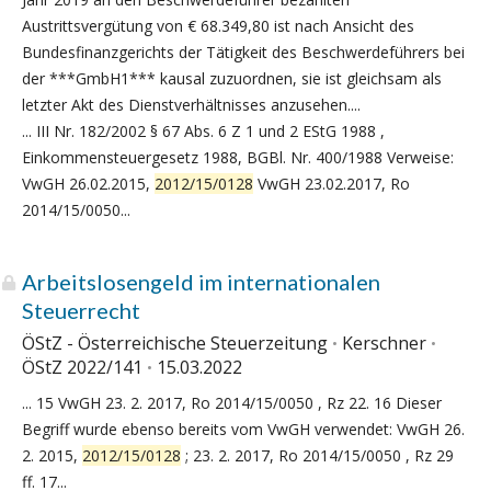
Austrittsvergütung von € 68.349,80 ist nach Ansicht des
Bundesfinanzgerichts der Tätigkeit des Beschwerdeführers bei
der ***GmbH1*** kausal zuzuordnen, sie ist gleichsam als
letzter Akt des Dienstverhältnisses anzusehen....
... III Nr. 182/2002 § 67 Abs. 6 Z 1 und 2 EStG 1988 ,
Einkommensteuergesetz 1988, BGBl. Nr. 400/1988 Verweise:
VwGH 26.02.2015,
2012/15/0128
VwGH 23.02.2017, Ro
2014/15/0050...
Arbeitslosengeld im internationalen
Steuerrecht
ÖStZ - Österreichische Steuerzeitung
Kerschner
ÖStZ 2022/141
15.03.2022
... 15 VwGH 23. 2. 2017, Ro 2014/15/0050 , Rz 22. 16 Dieser
Begriff wurde ebenso bereits vom VwGH verwendet: VwGH 26.
2. 2015,
2012/15/0128
; 23. 2. 2017, Ro 2014/15/0050 , Rz 29
ff. 17...