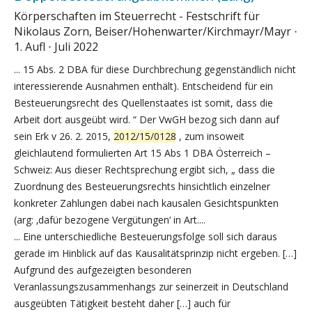
Körperschaften im Steuerrecht - Festschrift für
Nikolaus Zorn, Beiser/Hohenwarter/Kirchmayr/Mayr
1. Aufl
Juli 2022
... 15 Abs. 2 DBA für diese Durchbrechung gegenständlich nicht
interessierende Ausnahmen enthält). Entscheidend für ein
Besteuerungsrecht des Quellenstaates ist somit, dass die
Arbeit dort ausgeübt wird. “ Der VwGH bezog sich dann auf
sein Erk v 26. 2. 2015,
2012/15/0128
, zum insoweit
gleichlautend formulierten Art 15 Abs 1 DBA Österreich –
Schweiz: Aus dieser Rechtsprechung ergibt sich, „ dass die
Zuordnung des Besteuerungsrechts hinsichtlich einzelner
konkreter Zahlungen dabei nach kausalen Gesichtspunkten
(arg: ‚dafür bezogene Vergütungen‘ in Art....
... Eine unterschiedliche Besteuerungsfolge soll sich daraus
gerade im Hinblick auf das Kausalitätsprinzip nicht ergeben. […]
Aufgrund des aufgezeigten besonderen
Veranlassungszusammenhangs zur seinerzeit in Deutschland
ausgeübten Tätigkeit besteht daher […] auch für