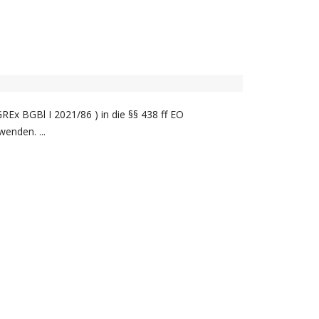
Ex BGBl I 2021/86 ) in die §§ 438 ff EO
enden. ...