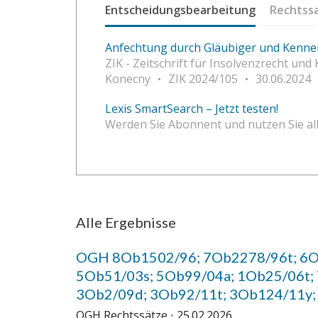
Entscheidungsbearbeitung
Rechtss
Anfechtung durch Gläubiger und Kenne
ZIK - Zeitschrift für Insolvenzrecht und
Konecny
ZIK 2024/105
30.06.2024
Lexis SmartSearch – Jetzt testen!
Werden Sie Abonnent und nutzen Sie all
Alle Ergebnisse
OGH 8Ob1502/96; 7Ob2278/96t; 6O
5Ob51/03s; 5Ob99/04a; 1Ob25/06t;
3Ob2/09d; 3Ob92/11t; 3Ob124/11y;
17Ob6/24t; 17Ob24/25s (RS010197
OGH Rechtssätze
25.02.2026