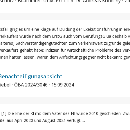
itschutz
Bearbeiter: Univ.-Prof. i. R. Dr. Andreas Konecny
ZI
fall ging es um eine Klage auf Duldung der Exekutionsführung in ei
rs/Verkäufers wurde nach dem ErstG auch vom BerufungsG ua deshalb v
 älteres) Sachverständigengutachten zum Verkehrswert zugrunde gele
 Verkäufers gehabt habe; Indizien für wirtschaftliche Probleme des V
inen hätten lassen, wären dem Anfechtungsgegner nicht bekannt gewes
enachteiligungsabsicht.
iebel
ÖBA 2024/3046
15.09.2024
[1] Die Ehe der Kl mit dem Vater des NI wurde 2010 geschieden. Zw
tel aus April 2020 und August 2021 verfügt. ...