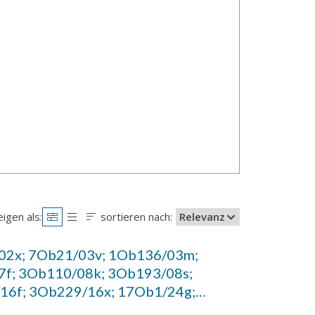
igen als:
sortieren nach:
Relevanz
02x; 7Ob21/03v; 1Ob136/03m;
7f; 3Ob110/08k; 3Ob193/08s;
16f; 3Ob229/16x; 17Ob1/24g;