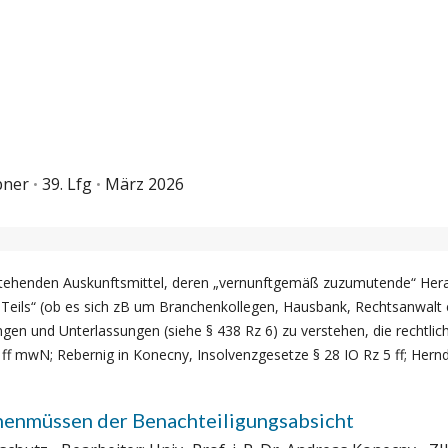
bner
39. Lfg
März 2026
ung stehenden Auskunftsmittel, deren „vernunftgemäß zuzumutende“ He
ils“ (ob es sich zB um Branchenkollegen, Hausbank, Rechtsanwalt e
gen und Unterlassungen (siehe § 438 Rz 6) zu verstehen, die rechtli
 ff mwN; Rebernig in Konecny, Insolvenzgesetze § 28 IO Rz 5 ff; Herndl
nenmüssen der Benachteiligungsabsicht