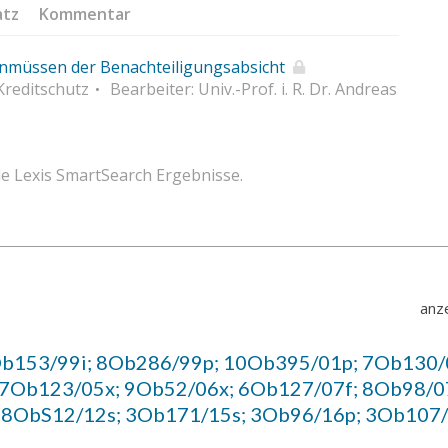
atz
Kommentar
nmüssen der Benachteiligungsabsicht
 Kreditschutz
Bearbeiter: Univ.-Prof. i. R. Dr. Andreas
e Lexis SmartSearch Ergebnisse.
anze
b153/99i; 8Ob286/99p; 10Ob395/01p; 7Ob130/
 7Ob123/05x; 9Ob52/06x; 6Ob127/07f; 8Ob98/0
 8ObS12/12s; 3Ob171/15s; 3Ob96/16p; 3Ob107/
6)