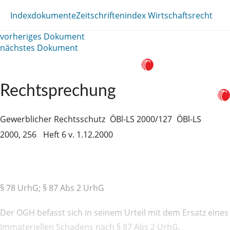
Indexdokumente
Zeitschriftenindex Wirtschaftsrecht
vorheriges Dokument
nächstes Dokument
Rechtsprechung
Gewerblicher Rechtsschutz
ÖBl-LS 2000/127
ÖBl-LS
2000, 256
Heft 6 v. 1.12.2000
§ 78 UrhG; § 87 Abs 2 UrhG
Der OGH befasst sich in seinem Urteil mit dem Ersatz eines
Immateriellen Schadens nach § 87 Abs 2 UrhG.