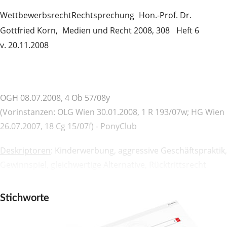
Wettbewerbsrecht
Rechtsprechung
Hon.-Prof. Dr.
Gottfried Korn,
Medien und Recht 2008, 308
Heft 6
v. 20.11.2008
OGH 08.07.2008, 4 Ob 57/08y
(Vorinstanzen: OLG Wien 30.01.2008, 1 R 193/07w; HG Wien
26.07.2007, 18 Cg 15/07f) - PonyClub
Deskriptoren
: Kinderwerbung, aggressive Geschäftspraktik,
Gewinnspiel, gleichwertige Alternative, Rücktrittsrecht
Stichworte