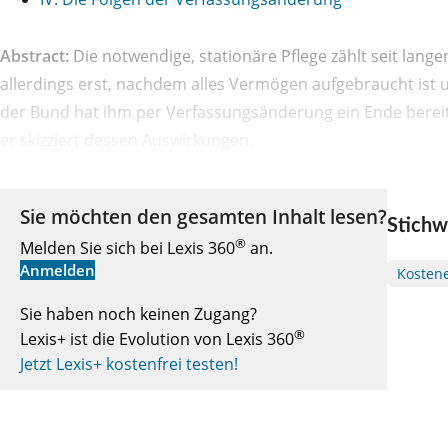
Abstract:
Die notwendige, stationäre Pflege zählt seit langem
allerdings erst, nachdem alles Vermögen aufgebraucht ist 
der Bund hat ihm per Verfassungsänderung ein Ende bereite
er skizziert dessen Auswirkungen.
Sie möchten den gesamten Inhalt lesen?
Stichw
®
Melden Sie sich bei Lexis 360
an.
Anmelden
Kostene
Sie haben noch keinen Zugang?
®
Lexis+ ist die Evolution von Lexis 360
Jetzt Lexis+ kostenfrei testen!