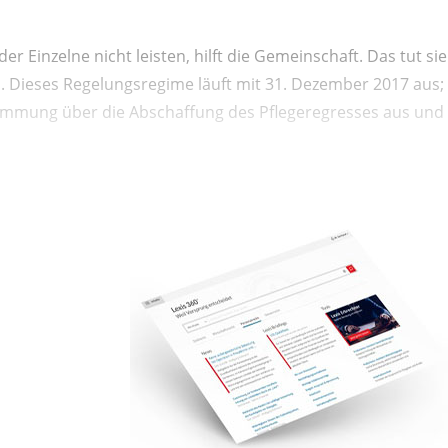
r Einzelne nicht leisten, hilft die Gemeinschaft. Das tut sie
. Dieses Regelungsregime läuft mit 31. Dezember 2017 aus;
estimmung über die Abschaffung des Pflegeregresses aus und