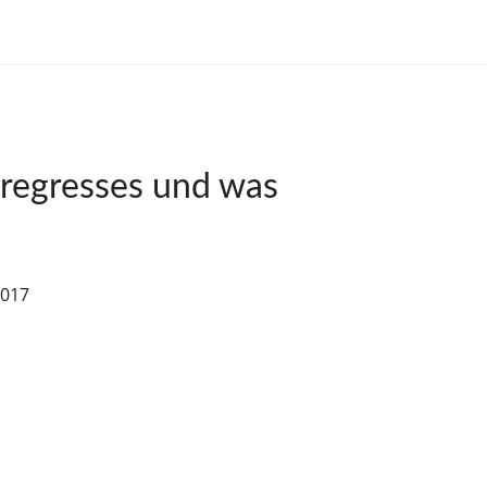
eregresses und was
2017