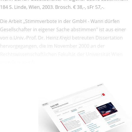
184 S. Linde, Wien, 2003. Brosch. € 38,-, sFr 57,-.
Die Arbeit „Stimmverbote in der GmbH - Wann dürfen
Gesellschafter in eigener Sache abstimmen" ist aus einer
von o.Univ.-Prof. Dr. Heinz
Krejci
betreuten Dissertation
hervorgegangen, die im November 2000 an der
Rechtswissenschaftlichen Fakultät der Universität Wien
vorgelegt wurde.